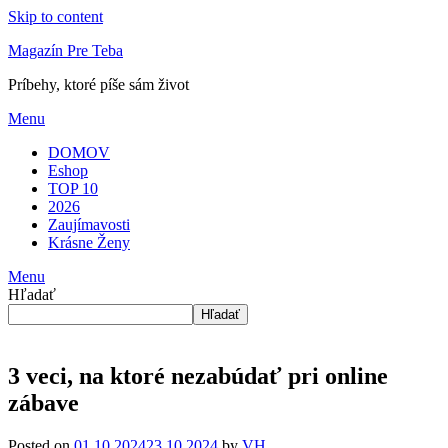
Skip to content
Magazín Pre Teba
Príbehy, ktoré píše sám život
Menu
DOMOV
Eshop
TOP 10
2026
Zaujímavosti
Krásne Ženy
Menu
Hľadať
Hľadať
3 veci, na ktoré nezabúdať pri online
zábave
Posted on
01.10.2024
23.10.2024
by
VH