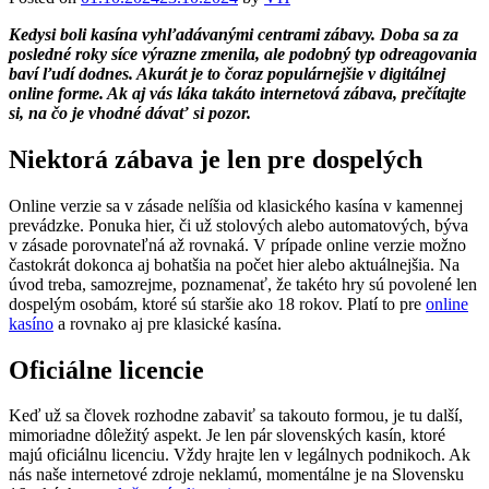
Kedysi boli kasína vyhľadávanými centrami zábavy. Doba sa za
posledné roky síce výrazne zmenila, ale podobný typ odreagovania
baví ľudí dodnes. Akurát je to čoraz populárnejšie v digitálnej
online forme. Ak aj vás láka takáto internetová zábava, prečítajte
si, na čo je vhodné dávať si pozor.
Niektorá zábava je len pre dospelých
Online verzie sa v zásade nelíšia od klasického kasína v kamennej
prevádzke. Ponuka hier, či už stolových alebo automatových, býva
v zásade porovnateľná až rovnaká. V prípade online verzie možno
častokrát dokonca aj bohatšia na počet hier alebo aktuálnejšia. Na
úvod treba, samozrejme, poznamenať, že takéto hry sú povolené len
dospelým osobám, ktoré sú staršie ako 18 rokov. Platí to pre
online
kasíno
a rovnako aj pre klasické kasína.
Oficiálne licencie
Keď už sa človek rozhodne zabaviť sa takouto formou, je tu další,
mimoriadne dôležitý aspekt. Je len pár slovenských kasín, ktoré
majú oficiálnu licenciu. Vždy hrajte len v legálnych podnikoch. Ak
nás naše internetové zdroje neklamú, momentálne je na Slovensku