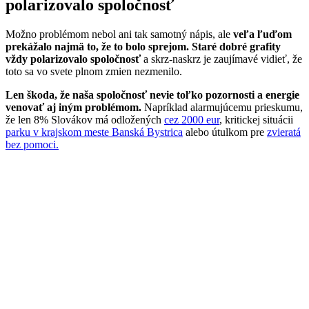
polarizovalo spoločnosť
Možno problémom nebol ani tak samotný nápis, ale
veľa ľuďom
prekážalo najmä to, že to bolo sprejom. Staré dobré grafity
vždy polarizovalo spoločnosť
a skrz-naskrz je zaujímavé vidieť, že
toto sa vo svete plnom zmien nezmenilo.
Len škoda, že naša spoločnosť nevie toľko pozornosti a energie
venovať aj iným problémom.
Napríklad alarmujúcemu prieskumu,
že len 8% Slovákov má odložených
cez 2000 eur
, kritickej situácii
parku v krajskom meste Banská Bystrica
alebo útulkom pre
zvieratá
bez pomoci.