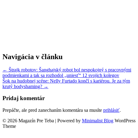
Navigácia v článku
← Štrajk robotov: Šanghajský robot bol nespokojný s pracovnými
podmienkami a tak sa rozhodol „uniesť“ 12 svojich kolegov
Šok na hudobnej scéne: Nelly Furtado končí s kariérou. Je za tým
krutý bodyshaming? →
Pridaj komentár
Prepáčte, ale pred zanechaním komentára sa musíte
prihlásiť
.
© 2026 Magazín Pre Teba
| Powered by
Minimalist Blog
WordPress
Theme