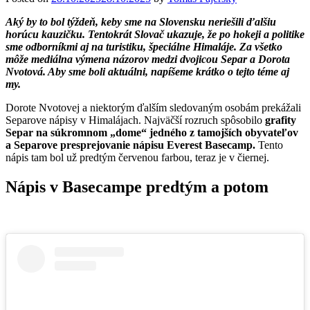
Aký by to bol týždeň, keby sme na Slovensku neriešili ďalšiu
horúcu kauzičku. Tentokrát Slovač ukazuje, že po hokeji a politike
sme odborníkmi aj na turistiku, špeciálne Himaláje. Za všetko
môže mediálna výmena názorov medzi dvojicou Separ a Dorota
Nvotová. Aby sme boli aktuálni, napíšeme krátko o tejto téme aj
my.
Dorote Nvotovej a niektorým ďalším sledovaným osobám prekážali
Separove nápisy v Himalájach. Najväčší rozruch spôsobilo
grafity
Separ na súkromnom „dome“ jedného z tamojších obyvateľov
a Separove presprejovanie nápisu Everest Basecamp.
Tento
nápis tam bol už predtým červenou farbou, teraz je v čiernej.
Nápis v Basecampe predtým a potom