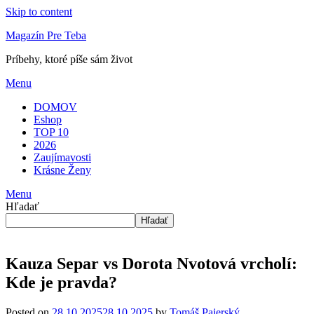
Skip to content
Magazín Pre Teba
Príbehy, ktoré píše sám život
Menu
DOMOV
Eshop
TOP 10
2026
Zaujímavosti
Krásne Ženy
Menu
Hľadať
Hľadať
Kauza Separ vs Dorota Nvotová vrcholí:
Kde je pravda?
Posted on
28.10.2025
28.10.2025
by
Tomáš Pajerský