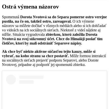
Ostrá výmena názorov
Spomenutá
Dorota Nvotová sa do Separa pomerne ostro verejne
pustila, na čo on, taktiež ostro, zareagoval.
O ich výmene
názorov sa môžete dočítať v rôznych médiách alebo si ich dohľadať
vo videách na ich sociálnych sieťach. Niektoré z videí nájdete aj
nižšie. Situácia vygradovala
zbierkou, ktorú založila Dorota
Nvotová na svoj súkromný účet. Chce do Himaláji poslať tím
čističov, ktorí by mali odstrániť Separove nápisy.
Ak chce byť niekto aktívne súčasťou tejto kauzy, môže si
vybrať, na koho stranu sa chce postaviť.
Môže formou interakcií
na sociálnych sieťach prejaviť podporu Separovi, alebo Dorote
Nvotovej, prípadne aj podporiť jej spomenutú zbierku.