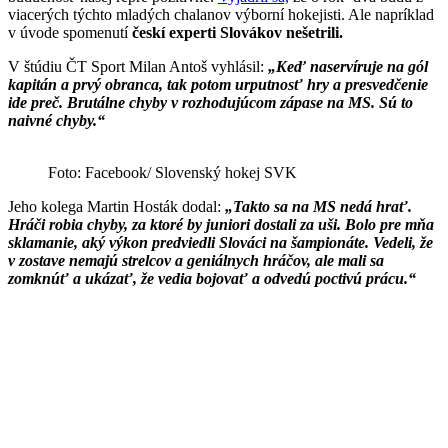
viacerých týchto mladých chalanov výborní hokejisti. Ale napríklad
v úvode spomenutí
českí experti Slovákov nešetrili.
V štúdiu ČT Sport Milan Antoš vyhlásil:
„Keď naservíruje na gól
kapitán a prvý obranca, tak potom urputnosť hry a presvedčenie
ide preč. Brutálne chyby v rozhodujúcom zápase na MS. Sú to
naivné chyby.“
Foto: Facebook/ Slovenský hokej SVK
Jeho kolega Martin Hosták dodal:
„Takto sa na MS nedá hrať.
Hráči robia chyby, za ktoré by juniori dostali za uši. Bolo pre mňa
sklamanie, aký výkon predviedli Slováci na šampionáte. Vedeli, že
v zostave nemajú strelcov a geniálnych hráčov, ale mali sa
zomknúť a ukázať, že vedia bojovať a odvedú poctivú prácu.“