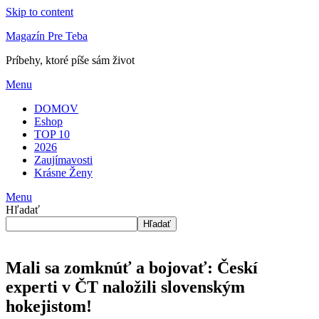
Skip to content
Magazín Pre Teba
Príbehy, ktoré píše sám život
Menu
DOMOV
Eshop
TOP 10
2026
Zaujímavosti
Krásne Ženy
Menu
Hľadať
Hľadať
Mali sa zomknúť a bojovať: Českí
experti v ČT naložili slovenským
hokejistom!