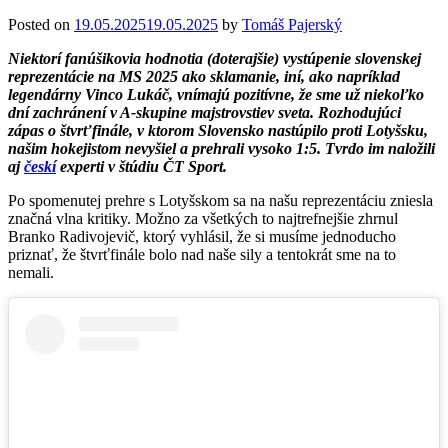
Posted on
19.05.2025
19.05.2025
by
Tomáš Pajerský
Niektorí fanúšikovia hodnotia (doterajšie) vystúpenie slovenskej
reprezentácie na MS 2025 ako sklamanie, iní, ako napríklad
legendárny Vinco Lukáč, vnímajú pozitívne, že sme už niekoľko
dní zachránení v A-skupine majstrovstiev sveta. Rozhodujúci
zápas o štvrťfinále, v ktorom Slovensko nastúpilo proti Lotyšsku,
našim hokejistom nevyšiel a prehrali vysoko 1:5. Tvrdo im naložili
aj
českí
experti v štúdiu ČT Sport.
Po spomenutej prehre s Lotyšskom sa na našu reprezentáciu zniesla
značná vlna kritiky. Možno za všetkých to najtrefnejšie zhrnul
Branko Radivojevič, ktorý vyhlásil, že si musíme jednoducho
priznať, že štvrťfinále bolo nad naše sily a tentokrát sme na to
nemali.