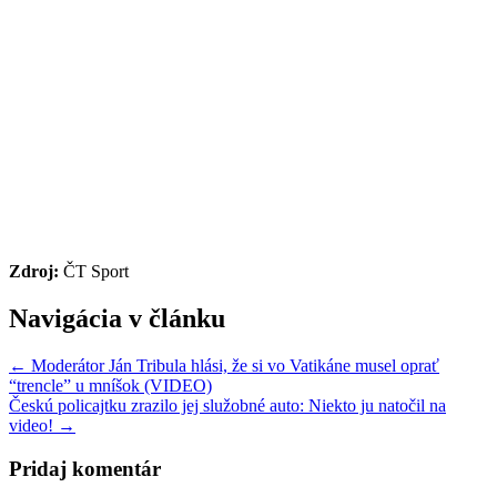
Zdroj:
ČT Sport
Navigácia v článku
← Moderátor Ján Tribula hlási, že si vo Vatikáne musel oprať
“trencle” u mníšok (VIDEO)
Českú policajtku zrazilo jej služobné auto: Niekto ju natočil na
video! →
Pridaj komentár