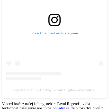
View this post on Instagram
A post shared by Hockey Slovakia (@hockeyslovakia)
Viacerí hráči z našej kabíny, trebárs Pavol Regenda, vidia
budúcnosť našej repre pozitívne.
Vyjadril sa,
že o rok- dva budú z