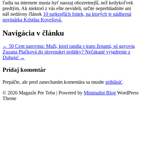
ľudia na internete musia byť naozaj obozretnejší, než kedykoľvek
predtým. Ak niektorí z vás ešte nevideli, určite neprehliadnite ani
náš nedávny článok
10 najkrajších fotiek, na ktorých je nádherná
novinárka Kristína Kovešová.
Navigácia v článku
← 50 Cent narovinu: Muži, ktorí randia s trans ženami, sú gayovia
Zuzana Plačková do slovenskej politiky? Nečakané vyjadrenie z
Dubaja! →
Pridaj komentár
Prepáčte, ale pred zanechaním komentára sa musíte
prihlásiť
.
© 2026 Magazín Pre Teba
| Powered by
Minimalist Blog
WordPress
Theme