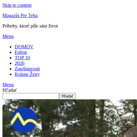
Skip to content
Magazín Pre Teba
Príbehy, ktoré píše sám život
Menu
DOMOV
Eshop
TOP 10
2026
Zaujímavosti
Krásne Ženy
Menu
Hľadať
Hľadať