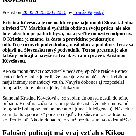
Posted on
20.05.2026
20.05.2026
by
Tomáš Pajerský
Kristína Kövešová je meno, ktoré poznajú mnohí Slováci. Jedna
z hviezd TV Markíza si vyslúžila obdiv za svoju prácu, ale ako
to v takýchto prípadoch býva, má aj veľké množstvo odporcov.
O Kristíne je známe, že často a pravidelne poukazuje a
odhaľuje rôznych podvodníkov, násilníkov a podobne. Teraz sa
objavil na Slovensku nový podvodník. Ten sa prezentuje ako
falošný policajt a navyše sa tváril, že randí práve s Kristínou
Kövešovou.
Ako sa mohli diváci dozvedieť v nedávnej epizóde relácie Reflex,
tento falošný policajt tvrdil, že pracuje v zahraničí a že s Kristínou
majú intímny romantický vzťah. Navyše dokonca aj rozposielal
fotografie, ktoré toho majú byť dôkazom.
Samotná Kristína Kövešová aj so svojim tímom sa pustili do tohto
prípadu. Hneď na začiatku sa im podarilo zistiť, že inkriminované
fotografie boli upravené pomocou AI (umelá inteligencia). Následne
sa im tohto „policajta“ podarilo nájsť v Rožňave a rozhodli sa ho
konfrontovať. Ako to dopadlo, to si už pozrite sami vo videu nižšie.
Falošný policajt má vraj vzťah s Kikou