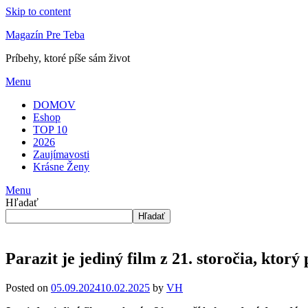
Skip to content
Magazín Pre Teba
Príbehy, ktoré píše sám život
Menu
DOMOV
Eshop
TOP 10
2026
Zaujímavosti
Krásne Ženy
Menu
Hľadať
Hľadať
Parazit je jediný film z 21. storočia, ktorý
Posted on
05.09.2024
10.02.2025
by
VH