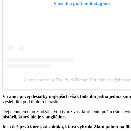
View this post on Instagram
A post shared by The Byrd Theatre Foundation (@thebyr
V rámci prvej desiatky najlepších však bola iba jedna jediná sn
vyšiel film pod titulom Parasite.
Dej nebudeme prezrádzať kvôli tým z vás, ktorí tento počin ešte nevi
histórii, ktorý nie je v angličtine.
Je to tiež
prvá kórejská snímka, ktorá vyhrala Zlatú palmu na fil