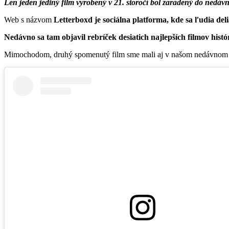
Len jeden jediný film vyrobený v 21. storočí bol zaradený do nedáv
Web s názvom
Letterboxd je sociálna platforma, kde sa ľudia deli
Nedávno sa tam objavil rebríček desiatich najlepších filmov histór
Mimochodom, druhý spomenutý film sme mali aj v našom nedávnom