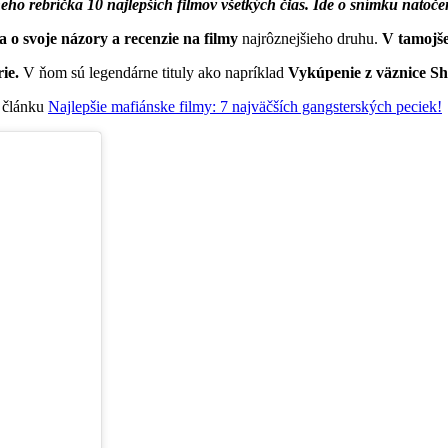
neho rebríčka 10 najlepších filmov všetkých čias. Ide o snímku natoč
a o svoje názory a recenzie na filmy
najrôznejšieho druhu.
V tamojše
ie.
V ňom sú legendárne tituly ako napríklad
Vykúpenie z väznice Sh
 článku
Najlepšie mafiánske filmy: 7 najväčších gangsterských peciek!