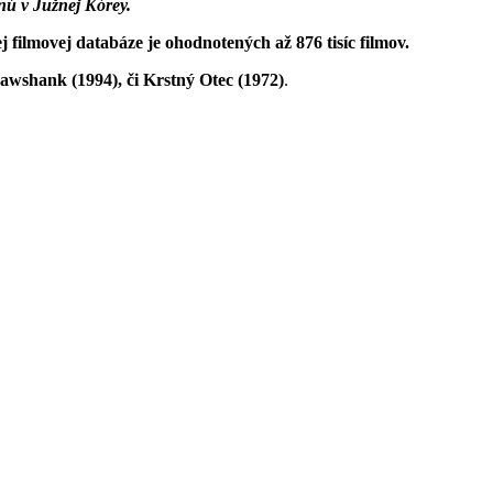
enú v Južnej Kórey.
j filmovej databáze je ohodnotených až 876 tisíc filmov.
awshank (1994), či Krstný Otec (1972)
.