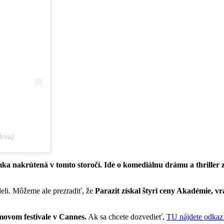
drva)
ímka nakrútená v tomto storočí. Ide o komediálnu drámu a thriller 
deli. Môžeme ale prezradiť, že
Parazit získal štyri ceny Akadémie, vrá
movom festivale v Cannes.
Ak sa chcete dozvedieť,
TU nájdete odkaz