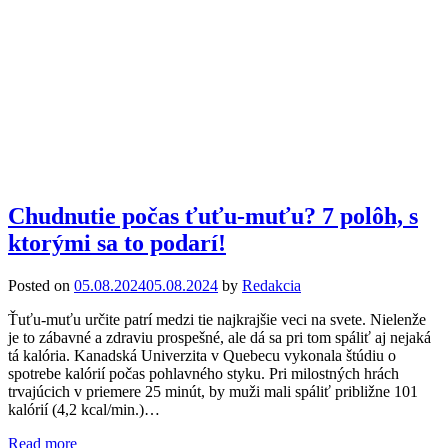
Chudnutie počas ťuťu-muťu? 7 polôh, s
ktorými sa to podarí!
Posted on
05.08.2024
05.08.2024
by
Redakcia
Ťuťu-muťu určite patrí medzi tie najkrajšie veci na svete. Nielenže
je to zábavné a zdraviu prospešné, ale dá sa pri tom spáliť aj nejaká
tá kalória. Kanadská Univerzita v Quebecu vykonala štúdiu o
spotrebe kalórií počas pohlavného styku. Pri milostných hrách
trvajúcich v priemere 25 minút, by muži mali spáliť približne 101
kalórií (4,2 kcal/min.)…
Read more