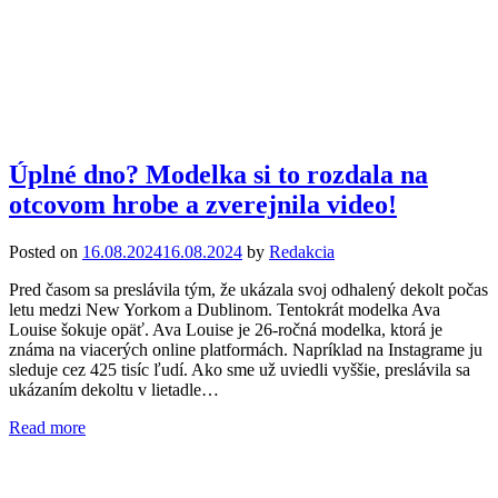
Úplné dno? Modelka si to rozdala na
otcovom hrobe a zverejnila video!
Posted on
16.08.2024
16.08.2024
by
Redakcia
Pred časom sa preslávila tým, že ukázala svoj odhalený dekolt počas
letu medzi New Yorkom a Dublinom. Tentokrát modelka Ava
Louise šokuje opäť. Ava Louise je 26-ročná modelka, ktorá je
známa na viacerých online platformách. Napríklad na Instagrame ju
sleduje cez 425 tisíc ľudí. Ako sme už uviedli vyššie, preslávila sa
ukázaním dekoltu v lietadle…
Read more