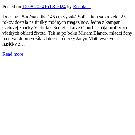
Posted on
16.08.2024
16.08.2024
by
Redakcia
Dnes už 28-ročná a iba 145 cm vysoká Sofia Jirau sa vo veku 25
rokov dostala na titulky módnych magazínov. Jedna z kampaní
svetovej značky Victoria’s Secret – Love Cloud – spája profily zo
všetkých oblastí života. Tak sa po boku Miriam Blanco, mladej ženy
na invalidnom vozíku, fitness trénerky Jailyn Matthewsovej a
hasičky z…
Read more