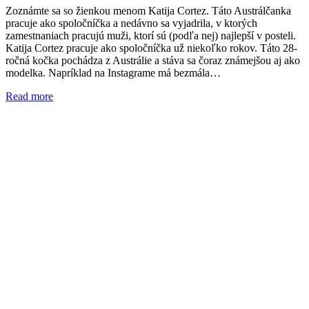
Zoznámte sa so žienkou menom Katija Cortez. Táto Austrálčanka
pracuje ako spoločníčka a nedávno sa vyjadrila, v ktorých
zamestnaniach pracujú muži, ktorí sú (podľa nej) najlepší v posteli.
Katija Cortez pracuje ako spoločníčka už niekoľko rokov. Táto 28-
ročná kočka pochádza z Austrálie a stáva sa čoraz známejšou aj ako
modelka. Napríklad na Instagrame má bezmála…
Read more