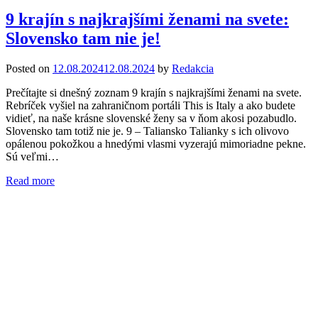
9 krajín s najkrajšími ženami na svete:
Slovensko tam nie je!
Posted on
12.08.2024
12.08.2024
by
Redakcia
Prečítajte si dnešný zoznam 9 krajín s najkrajšími ženami na svete.
Rebríček vyšiel na zahraničnom portáli This is Italy a ako budete
vidieť, na naše krásne slovenské ženy sa v ňom akosi pozabudlo.
Slovensko tam totiž nie je. 9 – Taliansko Talianky s ich olivovo
opálenou pokožkou a hnedými vlasmi vyzerajú mimoriadne pekne.
Sú veľmi…
Read more