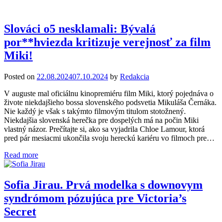
Slováci o5 nesklamali: Bývalá
por**hviezda kritizuje verejnosť za film
Miki!
Posted on
22.08.2024
07.10.2024
by
Redakcia
V auguste mal oficiálnu kinopremiéru film Miki, ktorý pojednáva o
živote niekdajšieho bossa slovenského podsvetia Mikuláša Černáka.
Nie každý je však s takýmto filmovým titulom stotožnený.
Niekdajšia slovenská herečka pre dospelých má na počin Miki
vlastný názor. Prečítajte si, ako sa vyjadrila Chloe Lamour, ktorá
pred pár mesiacmi ukončila svoju hereckú kariéru vo filmoch pre…
Read more
Sofia Jirau. Prvá modelka s downovym
syndrómom pózujúca pre Victoria’s
Secret