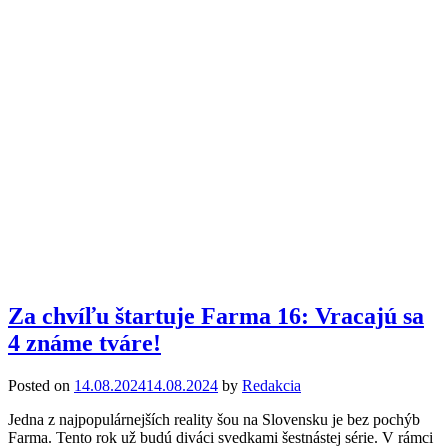
Za chvíľu štartuje Farma 16: Vracajú sa
4 známe tváre!
Posted on
14.08.2024
14.08.2024
by
Redakcia
Jedna z najpopulárnejších reality šou na Slovensku je bez pochýb
Farma. Tento rok už budú diváci svedkami šestnástej série. V rámci