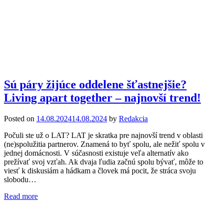
Sú páry žijúce oddelene šťastnejšie?
Living apart together – najnovší trend!
Posted on
14.08.2024
14.08.2024
by
Redakcia
Počuli ste už o LAT? LAT je skratka pre najnovší trend v oblasti
(ne)spolužitia partnerov. Znamená to byť spolu, ale nežiť spolu v
jednej domácnosti. V súčasnosti existuje veľa alternatív ako
prežívať svoj vzťah. Ak dvaja ľudia začnú spolu bývať, môže to
viesť k diskusiám a hádkam a človek má pocit, že stráca svoju
slobodu…
Read more