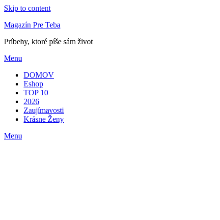
Skip to content
Magazín Pre Teba
Príbehy, ktoré píše sám život
Menu
DOMOV
Eshop
TOP 10
2026
Zaujímavosti
Krásne Ženy
Menu