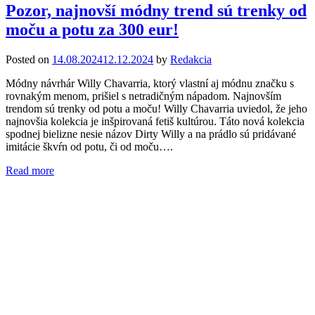
Pozor, najnovší módny trend sú trenky od
moču a potu za 300 eur!
Posted on
14.08.2024
12.12.2024
by
Redakcia
Módny návrhár Willy Chavarria, ktorý vlastní aj módnu značku s
rovnakým menom, prišiel s netradičným nápadom. Najnovším
trendom sú trenky od potu a moču! Willy Chavarria uviedol, že jeho
najnovšia kolekcia je inšpirovaná fetiš kultúrou. Táto nová kolekcia
spodnej bielizne nesie názov Dirty Willy a na prádlo sú pridávané
imitácie škvŕn od potu, či od moču….
Read more