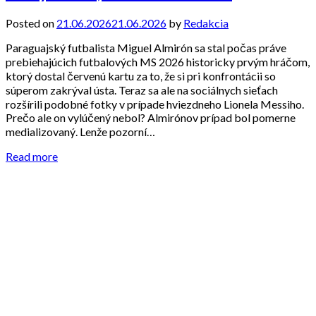
Posted on
21.06.2026
21.06.2026
by
Redakcia
Paraguajský futbalista Miguel Almirón sa stal počas práve
prebiehajúcich futbalových MS 2026 historicky prvým hráčom,
ktorý dostal červenú kartu za to, že si pri konfrontácii so
súperom zakrýval ústa. Teraz sa ale na sociálnych sieťach
rozšírili podobné fotky v prípade hviezdneho Lionela Messiho.
Prečo ale on vylúčený nebol? Almirónov prípad bol pomerne
medializovaný. Lenže pozorní…
Read more