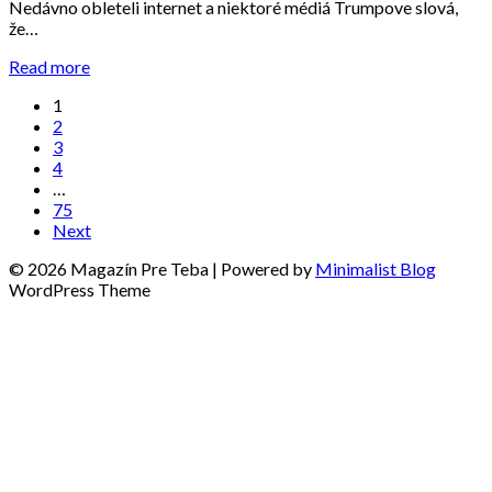
Nedávno obleteli internet a niektoré médiá Trumpove slová,
že…
Read more
1
2
3
4
…
75
Next
© 2026 Magazín Pre Teba
| Powered by
Minimalist Blog
WordPress Theme