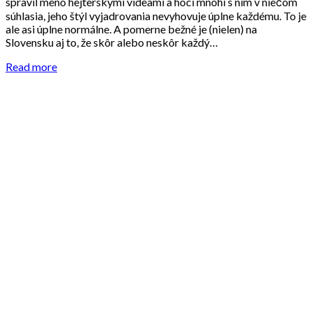
spravil meno hejterskými videami a hoci mnohí s ním v niečom
súhlasia, jeho štýl vyjadrovania nevyhovuje úplne každému. To je
ale asi úplne normálne. A pomerne bežné je (nielen) na
Slovensku aj to, že skôr alebo neskôr každý…
Read more