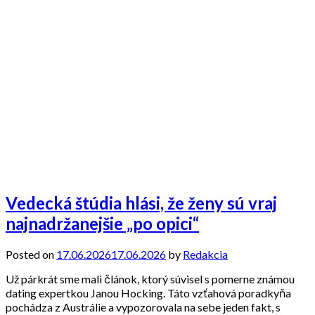
Vedecká štúdia hlási, že ženy sú vraj
najnadržanejšie „po opici“
Posted on
17.06.2026
17.06.2026
by
Redakcia
Už párkrát sme mali článok, ktorý súvisel s pomerne známou
dating expertkou Janou Hocking. Táto vzťahová poradkyňa
pochádza z Austrálie a vypozorovala na sebe jeden fakt, s