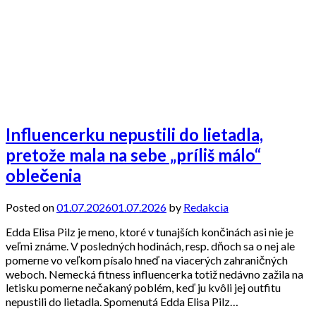
Influencerku nepustili do lietadla,
pretože mala na sebe „príliš málo“
oblečenia
Posted on
01.07.2026
01.07.2026
by
Redakcia
Edda Elisa Pilz je meno, ktoré v tunajších končinách asi nie je
veľmi známe. V posledných hodinách, resp. dňoch sa o nej ale
pomerne vo veľkom písalo hneď na viacerých zahraničných
weboch. Nemecká fitness influencerka totiž nedávno zažila na
letisku pomerne nečakaný poblém, keď ju kvôli jej outfitu
nepustili do lietadla. Spomenutá Edda Elisa Pilz…