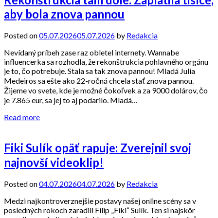
aby bola znova pannou
Posted on
05.07.2026
05.07.2026
by
Redakcia
Nevídaný príbeh zase raz obletel internety. Wannabe
influencerka sa rozhodla, že rekonštrukcia pohlavného orgánu
je to, čo potrebuje. Stala sa tak znova pannou! Mladá Julia
Medeiros sa ešte ako 22-ročná chcela stať znova pannou.
Žijeme vo svete, kde je možné čokoľvek a za 9000 dolárov, čo
je 7.865 eur, sa jej to aj podarilo. Mladá…
Read more
Fiki Sulík opäť rapuje: Zverejnil svoj
najnovší videoklip!
Posted on
04.07.2026
04.07.2026
by
Redakcia
Medzi najkontroverznejšie postavy našej online scény sa v
posledných rokoch zaradili Filip „Fiki“ Sulík. Ten si najskôr