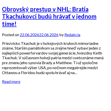
Obrovský prestup v NHL: Bratia
Tkachukovci budú hrávať v jednom
tíme!
Posted on
22.06.2026
22.06.2026
by
Redakcia
Priezvisko Tkachuk je v hokejových kruhoch mimoriadne
známe. Starším pamätníkom sa zrejme hneď vybaví jeden z
najlepších powerforvardov svojej generácie, hviezdny Keith
Tkachuk. V súčasnom hokeji patria medzi svetoznáme mená
pre zmenu jeho synovia Brady a Matthew. Tí už spoločne
reprezentovali výber USA, po nočnom megatrejde medzi
Ottawou a Floridou budú spolu hrávať aj na…
Read more