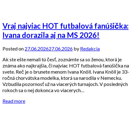
Vraj najviac HOT futbalová fanúšička:
Ivana dorazila aj na MS 2026!
Posted on
27.06.2026
27.06.2026
by
Redakcia
Ak ste ešte nemali tú česť, zoznámte sa so ženou, ktorá je
známa ako najkrajšia, či najviac HOT futbalová fanúšička na
svete. Reč je o brunete menom Ivana Knöll. Ivana Knöll je 33-
ročná chorvátska modelka, ktorá sa narodila v Nemecku.
Vzbudila pozornosť už na viacerých turnajoch. V posledných
rokoch sa o nej dokonca vo viacerych…
Read more