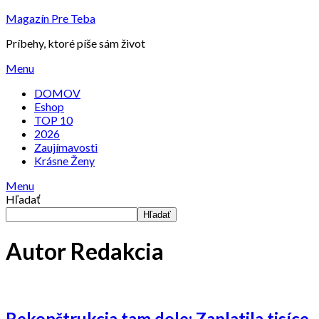
Skip
Magazín Pre Teba
to
Príbehy, ktoré píše sám život
content
Menu
DOMOV
Eshop
TOP 10
2026
Zaujímavosti
Krásne Ženy
Menu
Hľadať
Hľadať
Autor
Redakcia
Rekonštrukcia tam dole: Zaplatila tisíce,