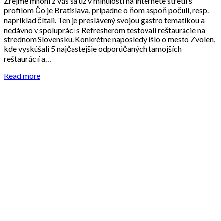
Zrejme mnohí z vás sa už v minulosti na internete stretli s
profilom Čo je Bratislava, prípadne o ňom aspoň počuli, resp.
napríklad čítali. Ten je preslávený svojou gastro tematikou a
nedávno v spolupráci s Refresherom testovali reštaurácie na
strednom Slovensku. Konkrétne naposledy išlo o mesto Zvolen,
kde vyskúšali 5 najčastejšie odporúčaných tamojších
reštaurácií a…
Read more