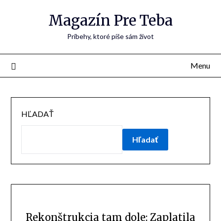
Skip
Magazín Pre Teba
to
content
Príbehy, ktoré píše sám život
Menu
HĽADAŤ
Hľadať
Rekonštrukcia tam dole: Zaplatila