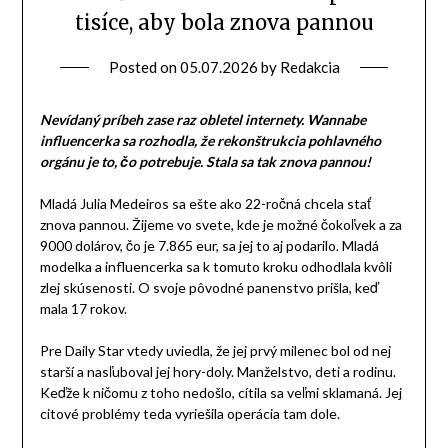
tisíce, aby bola znova pannou
Posted on
05.07.2026
by
Redakcia
Nevídaný príbeh zase raz obletel internety. Wannabe
influencerka sa rozhodla, že rekonštrukcia pohlavného
orgánu je to, čo potrebuje. Stala sa tak znova pannou!
Mladá Julia Medeiros sa ešte ako 22-ročná chcela stať
znova pannou. Žijeme vo svete, kde je možné čokoľvek a za
9000 dolárov, čo je 7.865 eur, sa jej to aj podarilo. Mladá
modelka a influencerka sa k tomuto kroku odhodlala kvôli
zlej skúsenosti. O svoje pôvodné panenstvo prišla, keď
mala 17 rokov.
Pre Daily Star vtedy uviedla, že jej prvý milenec bol od nej
starší a nasľuboval jej hory-doly. Manželstvo, deti a rodinu.
Keďže k ničomu z toho nedošlo, cítila sa veľmi sklamaná. Jej
citové problémy teda vyriešila operácia tam dole.