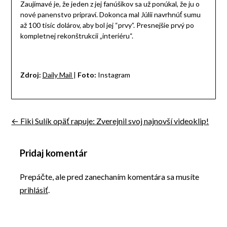
Zaujímavé je, že jeden z jej fanúšikov sa už ponúkal, že ju o
nové panenstvo pripraví. Dokonca mal Júlii navrhnúť sumu
až 100 tisíc dolárov, aby bol jej “prvy”. Presnejšie prvý po
kompletnej rekonštrukcii „interiéru“.
Zdroj:
Daily Mail
|
Foto:
Instagram
← Fiki Sulík opäť rapuje: Zverejnil svoj najnovší videoklip!
Navigácia
v
Pridaj komentár
článku
Prepáčte, ale pred zanechaním komentára sa musíte
prihlásiť
.