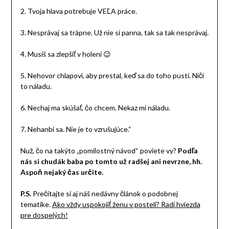
2. Tvoja hlava potrebuje VEĽA práce.
3. Nesprávaj sa trápne. Už nie si panna, tak sa tak nesprávaj.
4. Musíš sa zlepšiť v holení 😉
5. Nehovor chlapovi, aby prestal, keď sa do toho pustí. Ničí
to náladu.
6. Nechaj ma skúšať, čo chcem. Nekaz mi náladu.
7. Nehanbi sa. Nie je to vzrušujúce.“
Nuž, čo na takýto „pomilostný návod“ poviete vy?
Podľa
nás si chudák baba po tomto už radšej ani nevrzne, hh.
Aspoň nejaký čas určite.
P.S.
Prečítajte si aj náš nedávny článok o podobnej
tematike.
Ako vždy uspokojiť ženu v posteli? Radí hviezda
pre dospelých!