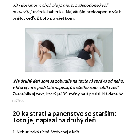
„On dosiahol vrchol, ale ja nie, pravdepodone kvôli
nervozite,“
uviedla babenka.
Najväčšie prekvapenie však
prišlo, keď už bolo po všetkom.
„Na druhý deň som sa zobudila na textovú správu od neho,
v ktorej mi v podstate napísal, čo všetko som robila zle.“
Zverejnila aj text, ktorý jej 35-ročný muž poslal. Nájdete ho
nižšie.
20-ka stratila panenstvo so starším:
Toto jej napísal na druhý deň
1. Nebuď taká tichá. Vzdychaj a krič.