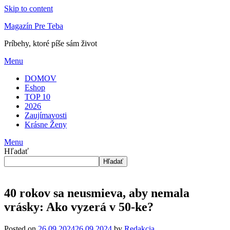
Skip to content
Magazín Pre Teba
Príbehy, ktoré píše sám život
Menu
DOMOV
Eshop
TOP 10
2026
Zaujímavosti
Krásne Ženy
Menu
Hľadať
Hľadať
40 rokov sa neusmieva, aby nemala
vrásky: Ako vyzerá v 50-ke?
Posted on
26.09.2024
26.09.2024
by
Redakcia