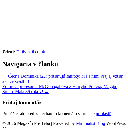
Zdroj:
Dailymail.co.uk
Navigácia v článku
← Čecha Dominika (22) priťahujú sanitky: Má s nimi vraj aj vzťah
a chce svadbu!
Zomrela profesorka McGonagallová z Harryho Pottera, Maggie
Smith: Mala 89 rokov! →
Pridaj komentár
Prepáčte, ale pred zanechaním komentára sa musíte
prihlásiť
.
© 2026 Magazín Pre Teba
| Powered by
Minimalist Blog
WordPress