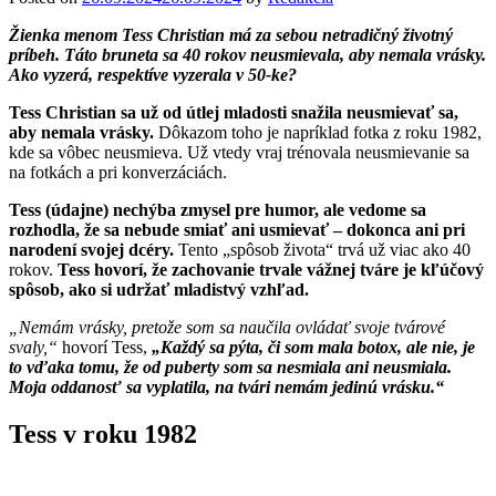
Žienka menom Tess Christian má za sebou netradičný životný
príbeh. Táto bruneta sa 40 rokov neusmievala, aby nemala vrásky.
Ako vyzerá, respektíve vyzerala v 50-ke?
Tess Christian sa už od útlej mladosti snažila neusmievať sa,
aby nemala vrásky.
Dôkazom toho je napríklad fotka z roku 1982,
kde sa vôbec neusmieva. Už vtedy vraj trénovala neusmievanie sa
na fotkách a pri konverzáciách.
Tess (údajne) nechýba zmysel pre humor, ale vedome sa
rozhodla, že sa nebude smiať ani usmievať – dokonca ani pri
narodení svojej dcéry.
Tento „spôsob života“ trvá už viac ako 40
rokov.
Tess hovorí, že zachovanie trvale vážnej tváre je kľúčový
spôsob, ako si udržať mladistvý vzhľad.
„Nemám vrásky, pretože som sa naučila ovládať svoje tvárové
svaly,“
hovorí Tess,
„Každý sa pýta, či som mala botox, ale nie, je
to vďaka tomu, že od puberty som sa nesmiala ani neusmiala.
Moja oddanosť sa vyplatila, na tvári nemám jedinú vrásku.“
Tess v roku 1982