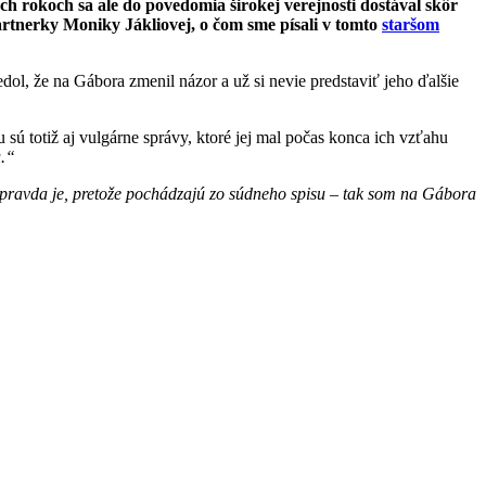
 rokoch sa ale do povedomia širokej verejnosti dostával skôr
artnerky Moniky Jákliovej, o čom sme písali v tomto
staršom
edol, že na Gábora zmenil názor a už si nevie predstaviť jeho ďalšie
ú totiž aj vulgárne správy, ktoré jej mal počas konca ich vzťahu
u.“
to pravda je, pretože pochádzajú zo súdneho spisu – tak som na Gábora