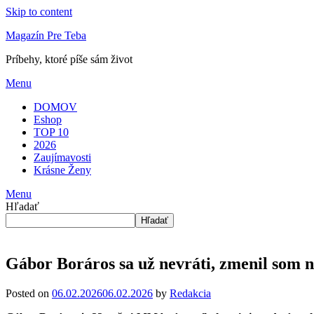
Skip to content
Magazín Pre Teba
Príbehy, ktoré píše sám život
Menu
DOMOV
Eshop
TOP 10
2026
Zaujímavosti
Krásne Ženy
Menu
Hľadať
Hľadať
Gábor Boráros sa už nevráti, zmenil som n
Posted on
06.02.2026
06.02.2026
by
Redakcia