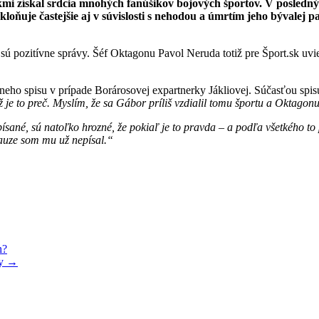
i získal srdcia mnohých fanúšikov bojových športov. V posledných
ňuje častejšie aj v súvislosti s nehodou a úmrtím jeho bývalej p
e sú pozitívne správy. Šéf Oktagonu Pavol Neruda totiž pre Šport.sk uvi
ho spisu v prípade Borárosovej expartnerky Jákliovej. Súčasťou spisu s
 je to preč. Myslím, že sa Gábor príliš vzdialil tomu športu a Oktagon
apísané, sú natoľko hrozné, že pokiaľ je to pravda – a podľa všetkého 
kauze som mu už nepísal.“
h?
ky →