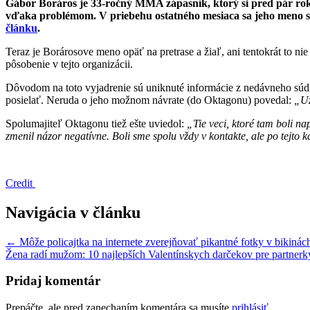
Gábor Boráros je 33-ročný MMA zápasník, ktorý si pred pár rokm
vďaka problémom. V priebehu ostatného mesiaca sa jeho meno sklo
článku
.
Teraz je Borárosove meno opäť na pretrase a žiaľ, ani tentokrát to ni
pôsobenie v tejto organizácii.
Dôvodom na toto vyjadrenie sú uniknuté informácie z nedávneho súdne
posielať. Neruda o jeho možnom návrate (do Oktagonu) povedal:
„Už
Spolumajiteľ Oktagonu tiež ešte uviedol:
„Tie veci, ktoré tam boli n
zmenil názor negatívne. Boli sme spolu vždy v kontakte, ale po tejto 
Credit
Navigácia v článku
← Môže policajtka na internete zverejňovať pikantné fotky v bikinác
Žena radí mužom: 10 najlepších Valentínskych darčekov pre partner
Pridaj komentár
Prepáčte, ale pred zanechaním komentára sa musíte
prihlásiť
.