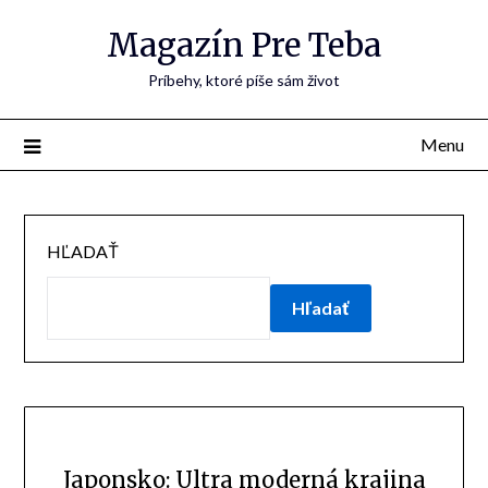
Skip
Magazín Pre Teba
to
content
Príbehy, ktoré píše sám život
Menu
HĽADAŤ
Hľadať
Japonsko: Ultra moderná krajina