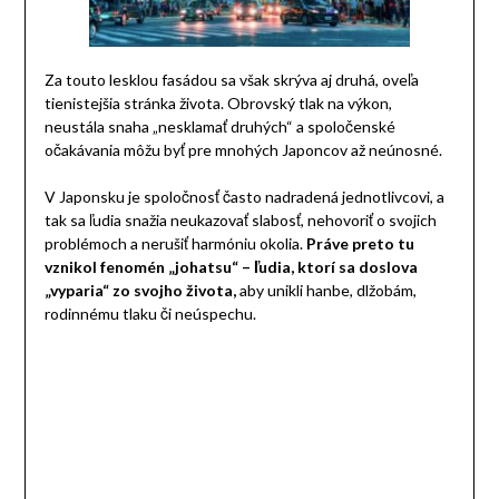
Za touto lesklou fasádou sa však skrýva aj druhá, oveľa
tienistejšia stránka života. Obrovský tlak na výkon,
neustála snaha „nesklamať druhých“ a spoločenské
očakávania môžu byť pre mnohých Japoncov až neúnosné.
V Japonsku je spoločnosť často nadradená jednotlivcovi, a
tak sa ľudia snažia neukazovať slabosť, nehovoriť o svojich
problémoch a nerušiť harmóniu okolia.
Práve preto tu
vznikol fenomén „johatsu“ – ľudia, ktorí sa doslova
„vyparia“ zo svojho života,
aby unikli hanbe, dlžobám,
rodinnému tlaku či neúspechu.