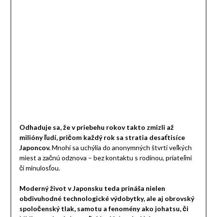
Odhaduje sa, že v priebehu rokov takto zmizli až
milióny ľudí, pričom každý rok sa stratia desaťtisíce
Japoncov.
Mnohí sa uchýlia do anonymných štvrtí veľkých
miest a začnú odznova – bez kontaktu s rodinou, priateľmi
či minulosťou.
Moderný život v Japonsku teda prináša nielen
obdivuhodné technologické výdobytky, ale aj obrovský
spoločenský tlak, samotu a fenomény ako johatsu, či