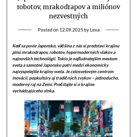
robotov, mrakodrapov a miliónov
nezvestných
Posted on
12.09.2025
by
Lexa
Keď sa povie Japonsko, väčšina z nás si predstaví krajinu
plnú mrakodrapov, robotov, hypermoderných vlakov a
najnovších technológií. Tokio je najľudnatejším mestom
sveta a samotné Japonsko patrí medzi ekonomicky
najvyspelejšie krajiny sveta. Je celosvetovým centrom
inovácií, popkultúry aj tradičných zvykov – jednoducho,
moderný raj na Zemi. Prečítajte si o krajine
vychádzajúceho slnka.