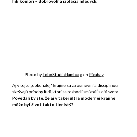
hikikomori – dobrovoľná izolácia mladých.
Photo by
LoboStudioHamburg
on
Pixabay
Aj v tejto „dokonalej“ krajine sa za úsmevmi a disciplínou
skrývajú príbehy ľudí, ktorí sa rozhodli zmiznúť z očí sveta.
Povedali by ste, že aj v takej ultra modernej krajine
môže byť život takto tienistý?