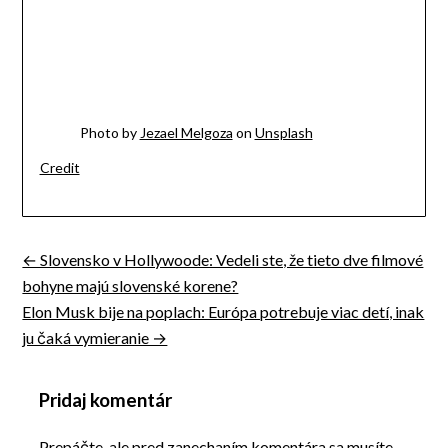
Photo by
Jezael Melgoza
on
Unsplash
Credit
← Slovensko v Hollywoode: Vedeli ste, že tieto dve filmové
Navigácia
bohyne majú slovenské korene?
v
Elon Musk bije na poplach: Európa potrebuje viac detí, inak
ju čaká vymieranie →
článku
Pridaj komentár
Prepáčte, ale pred zanechaním komentára sa musíte