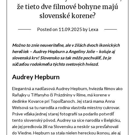
že tieto dve filmové bohyne majú
slovenské korene?
Posted on
11.09.2025
by
Lexa
Možno to znie neuveriteľne, ale v žilách dvoch ikonických
herečiek – Audrey Hepburn a Angeliny Jolie – koluje aj
slovenská krv! Slovensko sa tak môže pochváliť, že je
súčasťou rodokmeňa týchto svetových hviezd.
Audrey Hepburn
Elegantná a nadčasová Audrey Hepburn, hviezda filmov ako
Raňajky u Tiffanyho či Prázdniny v Ríme, má korene v
dedinke Kovarce pri Topoľčanoch. Jej stará mama Anna
Welsová sa tu narodila a rodina vlastnila miestny cukrovar.
Práve vďaka jednej starej fotografii sa podarilo potvrdiť
tento slovenský pôvod. Audrey sa síce narodila v Belgicku,
ale jej predkovia žili na Slovensku a neskôr sa presťahovali
do Viedne. Hepburn sa stala nielen hereckou ikonou, ale aj