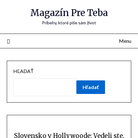
Skip
Magazín Pre Teba
to
content
Príbehy, ktoré píše sám život
Menu
HĽADAŤ
Hľadať
Slovensko v Hollywoode: Vedeli ste,