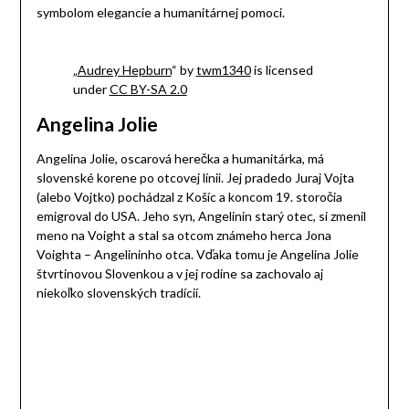
symbolom elegancie a humanitárnej pomoci.
„
Audrey Hepburn
“ by
twm1340
is licensed
under
CC BY-SA 2.0
Angelina Jolie
Angelina Jolie, oscarová herečka a humanitárka, má
slovenské korene po otcovej línii. Jej pradedo Juraj Vojta
(alebo Vojtko) pochádzal z Košíc a koncom 19. storočia
emigroval do USA. Jeho syn, Angelinin starý otec, si zmenil
meno na Voight a stal sa otcom známeho herca Jona
Voighta – Angelininho otca. Vďaka tomu je Angelina Jolie
štvrtinovou Slovenkou a v jej rodine sa zachovalo aj
niekoľko slovenských tradícií.