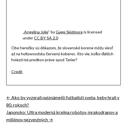
„
Angelina Jolie
“ by
Gage Skidmore
is licensed
under
CC BY-SA 2.0
Obe herečky sú dôkazom, že slovenské korene môžu viesť
až na hollywoodsky červený koberec. Kto vie, koľko ďalších
hviezd má predkov práve spod Tatier?
Credit
← Ako by vyzerali najznámejší futbalisti sveta, keby hrali v
Navigácia
80. rokoch?
v
Japonsko: Ultra moderná krajina robotov, mrakodrapov a
miliónov nezvestných →
článku