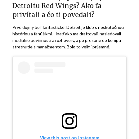
má pred sebou veľké sny – a teraz aj šancu ich naplniť v
NHL. Magazín Pre Teba dostal exkluzívnu šancu spraviť s
Michalom síce krátky, ale o to vzácnejší rozhovor.
Michal Prádel rozhovor
Z Oravy až do Detroitu: Rozhovor s
najvyššie draftovaným Slovákom
2025, Michalom Prádelom
1. Nedá sa začať inak než draftom
do NHL, čo je naozaj veľká vec –
čakal si takéto umiestnenie alebo
tento konkrétny tím?
Čakal som, že to bude tak v treťom alebo štvrtom kole,
nakoniec to bolo v prvej polovici tretieho kola, za čo som
rád. Mal som vytipovaných pár tímov a bol medzi nimi aj
Detroit.