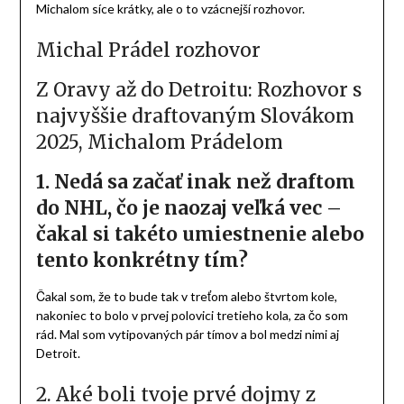
Z Oravy až do Detroitu: Rozhovor s
najvyššie draftovaným Slovákom
2025, Michalom Prádelom
Posted on
10.07.2025
by
Redakcia
Keď sa povie Orava, väčšina si predstaví bryndzové
halušky, hory a tuhú zimu – no odteraz aj meno Michal
Prádel! Tento 18-ročný brankár z Dolného Kubína sa v lete
2025 stal najvyššie draftovaným Slovákom, keď si ho zo 75.
miesta v treťom kole draftu zámorskej NHL vybral
legendárny klub z tzv. Originálnej šestky – Detroit Red
Wings.
Michal, ktorý ešte donedávna chytal puky na oravskom
zimáku, dnes patrí medzi najväčšie brankárske talenty svojej
generácie. S výškou 195 cm, chladnou hlavou a odhodlaním