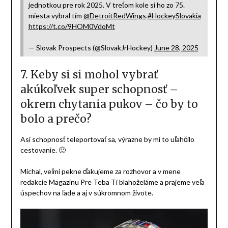
Foto: X/ Regina Pats
5. Každý športovec má svoj veľký
sen – aký je ten tvoj hokejový?
Mojím snom je v prvom rade robiť to, čo ma baví, a tým si
plniť tie ďalšie sny. Ale ten úplne najväčší je vyhrať Stanley
Cup a dosiahnuť úspechy aj s reprezentáciou.
6. O brankároch sa hovorí, že sú
trochu „špecifickí“ – máš nejaké
netradičné zvyky alebo rituály
pred zápasom?
Ja osobne nemám žiadne divné rituály. Povedal by som, že
taká klasika – dynamický strečing, potom nejaké loptičky,
žonglovanie a následne dychové cvičenia.