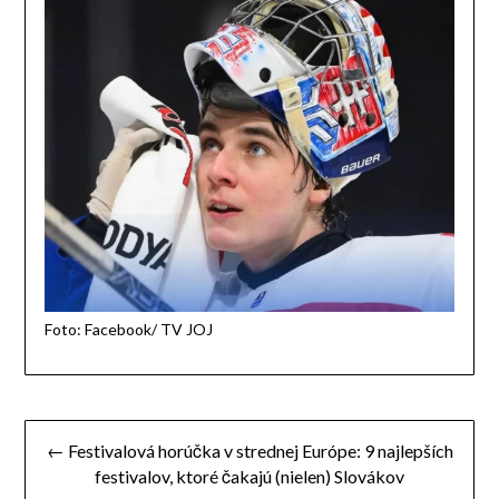
🇸🇰 Brankár Michal Prádel je slovenskou draftovou
jednotkou pre rok 2025. V treťom kole si ho zo 75.
miesta vybral tím
@DetroitRedWings
.
#HockeySlovakia
https://t.co/9HOM0VdoMt
— Slovak Prospects (@SlovakJrHockey)
June 28, 2025
7. Keby si si mohol vybrať
akúkoľvek super schopnosť –
okrem chytania pukov – čo by to
bolo a prečo?
Asi schopnosť teleportovať sa, výrazne by mi to uľahčilo
cestovanie. 🙂
Michal, veľmi pekne ďakujeme za rozhovor a v mene
redakcie Magazínu Pre Teba Ti blahoželáme a prajeme veľa
úspechov na ľade a aj v súkromnom živote.