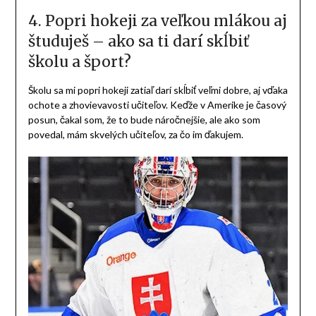
View this post on Instagram
A post shared by hetrik.sk (@hetrik.sk)
3. Po prestupe zo slovenskej
juniorky do USHL – aké najväčšie
rozdiely si pocítil a čo ťa v tej lige
najviac prekvapilo?
Najväčšie rozdiely boli v rýchlosti, zručnosti a premýšľaní