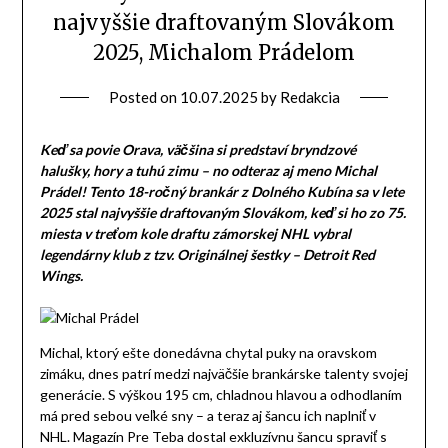
HĽADAŤ
Hľadať