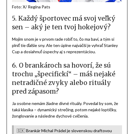
hráčov. Určite aj menšie klzisko, ale celkom mi to sadlo hneď
od začiatku, takže samotná adaptácia mi netrvala dlho.
4. Popri hokeji za veľkou mlákou aj
študuješ – ako sa ti darí skĺbiť
školu a šport?
Školu sa mi popri hokeji zatiaľ darí skĺbiť veľmi dobre, aj vďaka
ochote a zhovievavosti učiteľov. Keďže v Amerike je časový
posun, čakal som, že to bude náročnejšie, ale ako som
povedal, mám skvelých učiteľov, za čo im ďakujem.