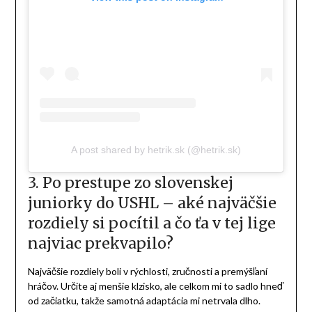
2. Aké boli tvoje prvé dojmy z
Detroitu Red Wings? Ako ťa
privítali a čo ti povedali?
Prvé dojmy boli fantastické. Detroit je klub s neskutočnou
históriou a fanúšikmi. Hneď ako ma draftovali, nasledovali
mediálne povinnosti a rozhovory, a po presune do kempu
stretnutie s manažmentom. Bolo to veľmi príjemné.