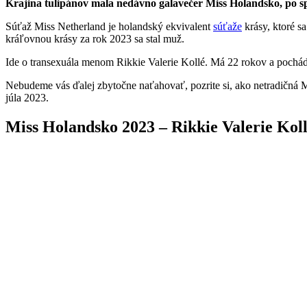
Krajina tulipánov mala nedávno galavečer Miss Holandsko, po sprá
Súťaž Miss Netherland je holandský ekvivalent
súťaže
krásy, ktoré s
kráľovnou krásy za rok 2023 sa stal muž.
Ide o transexuála menom Rikkie Valerie Kollé. Má 22 rokov a pochád
Nebudeme vás ďalej zbytočne naťahovať, pozrite si, ako netradičná Mi
júla 2023.
Miss Holandsko 2023 – Rikkie Valerie Kol