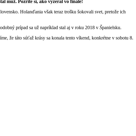
 muž. Pozrite si, ako vyzeral vo finále!
lovensko. Holanďania však teraz trošku šokovali svet, pretože ich
dobný prípad sa už napríklad stal aj v roku 2018 v
Š
panielsku.
me, že táto súťaž krásy sa konala tento víkend, konkrétne v sobotu 8.