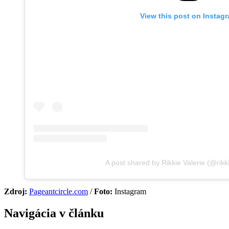
View this post on Instag
A post shared by Rikkie Valerie (@rikki
Zdroj:
Pageantcircle.com
/
Foto:
Instagram
Navigácia v článku