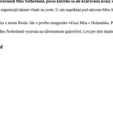
vnosti Miss Netherland, počas ktorého sa ale kráľovnou krásy stal
a organizujú takmer všade na svete. U nás napríklad pod názvom Miss S
za z mesta Breda. Ide o prvého trangender víťaza Miss v Holandsku. Po
ss Netherland vyzerala na slávnostnom galavečeri. Len pre info doplní
lé