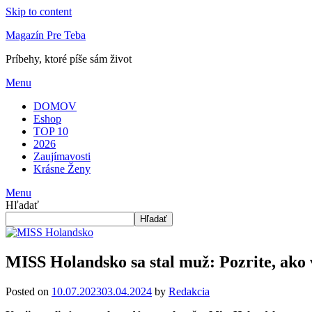
Skip to content
Magazín Pre Teba
Príbehy, ktoré píše sám život
Menu
DOMOV
Eshop
TOP 10
2026
Zaujímavosti
Krásne Ženy
Menu
Hľadať
Hľadať
MISS Holandsko sa stal muž: Pozrite, ako v
Posted on
10.07.2023
03.04.2024
by
Redakcia