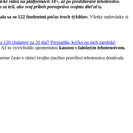
ické videá na platformách 18+, až po predstierané tehotenstvo.
a sa teší, ako svoj príbeh porozpráva svojmu dieťaťu.
ala sa so 122 študentmi počas troch týždňov.
Všetky radovánky si
hla 120 chalanov za 20 dní? Prezradila, koľko na nich zarobila!
li. Až to vyvrcholilo spomenutou
kauzou s falošným tehotenstvom.
omerne často v rámci svojho (možno pravého) tehotenstva dostávala