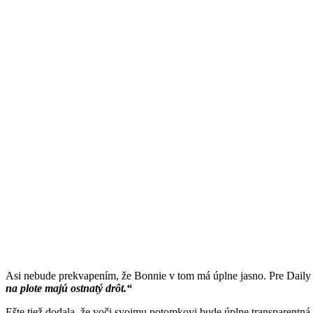
Asi nebude prekvapením, že Bonnie v tom má úplne jasno. Pre Daily S
na plote majú ostnatý drôt.“
Ešte tiež dodala, že voči svojmu potomkovi bude úplne transparentná