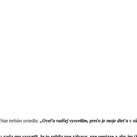
tar trebárs uviedla:
„Oveľa radšej vysvetlím, prečo je moje dieťa v 
 a
rada mu vysvetlí, že to robila pre zábavu, pre peniaze a aby im (