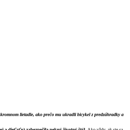
súkromnom lietadle, ako prečo mu ukradli bicykel z predzáhradky a
jej a dieťaťu) zabezpečila pekný životný štýl.
Ako vždy, ak ste sa