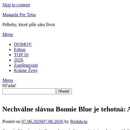
Skip to content
Magazín Pre Teba
Príbehy, ktoré píše sám život
Menu
DOMOV
Eshop
TOP 10
2026
Zaujímavosti
Krásne Ženy
Menu
Hľadať
Hľadať
Nechválne slávna Bonnie Blue je tehotná: A
Posted on
07.06.2026
07.06.2026
by
Redakcia