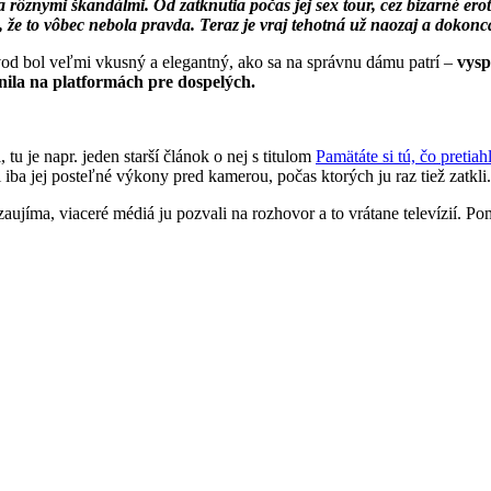
rôznymi škandálmi. Od zatknutia počas jej sex tour, cez bizarné erot
, že to vôbec nebola pravda. Teraz je vraj tehotná už naozaj a dokonc
vod bol veľmi vkusný a elegantný, ako sa na správnu dámu patrí –
vysp
jnila na platformách pre dospelých.
tu je napr. jeden starší článok o nej s titulom
Pamätáte si tú, čo pretia
li iba jej posteľné výkony pred kamerou, počas ktorých ju raz tiež zatk
ujíma, viaceré médiá ju pozvali na rozhovor a to vrátane televízií. P