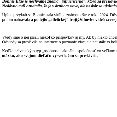
Bonnie Blue je nechválne známa „influencerka“, ktorá sa preslávila 
Nedávno totiž oznámila, že je v druhom stave, ale neskôr sa ukázalo
Úplne prvýkrát sa Bonnie stala virálne známou ešte v roku 2024. Dô
pritom nahrávala
a po tejto „atletickej“ trojtýždňovke videá zvere
Vtedy sme o nej písali niekoľko príspevkov aj my. Ak by niekto chcel, 
Odvtedy sa preslávila na internete o poznanie viac, ale neustále to bo
Keďže práve takýto typ „osobnosti“ aktuálnu spoločnosť vo veľkom za
otázku, ako svojmu dieťaťu vysvetlí, čím sa preslávila.