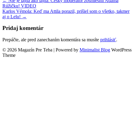
← Nie je lajna ako lajna: Český moderátor zosmiešnil Adama
Rúžičku! VIDEO
Karlos Vémola: Keď ma Attila porazil, prišiel som o všetko, takmer
aj o Lelu! →
Pridaj komentár
Prepáčte, ale pred zanechaním komentára sa musíte
prihlásiť
.
© 2026 Magazín Pre Teba
| Powered by
Minimalist Blog
WordPress
Theme