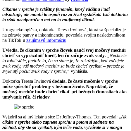
Cikanie v sprche je zvláštny fenomén, ktorý väčšina ľudí
odsudzuje, ale mnohí to aspoň raz za život vyskúšali. Istá doktorka
to však neodporúča a má na to zaujímavý dôvod.
Urogynekologička, doktorka Teresa Irwinová, ktorá sa špecializuje
na zdravie panvy a inkontinenciu, povedala svojim nasledovníkom
na TikTok-u
zaujímavú informáciu
.
Uviedla, že cikaním v sprche človek naučí svoj močový mechúr
chcieť sa vyprázdniť hneď, len čo začuje zvuk vody
.
„Nechcete
to robiť stále, pretože to, čo sa stane je, že zakaždým, keď začujete
zvuk vody, váš močový mechúr sa bude chcieť vycikať – pretože je
zvyknutý počuť zvuk vody v sprche,“
vyhlásila.
Doktorka Teresa Irwinová
dodala, že časté močenie v sprche
môže spôsobiť problémy v bežnom živote. Napríklad, že
močový mechúr bude chcieť cikať pri bežných činnostiach ako
umývanie rúk, či riadov.
Vyjadril sa aj iný lekár a síce Dr Jeffrey-Thomas. Ten povedal:
„Ak
cikáte v sprche alebo zapnete sprchu a potom si sadnete na
záchod, aby ste sa vycikali, kým tečie voda, vytvárate si v mozgu