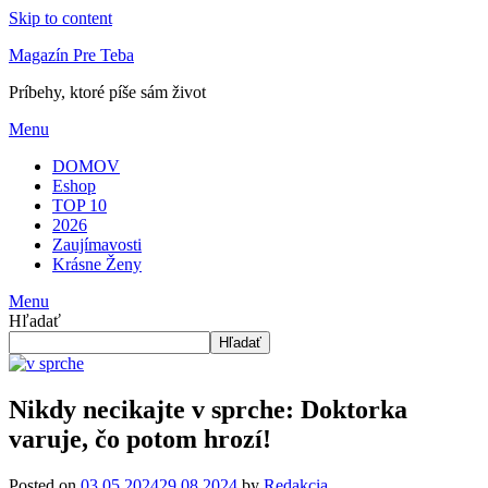
Skip to content
Magazín Pre Teba
Príbehy, ktoré píše sám život
Menu
DOMOV
Eshop
TOP 10
2026
Zaujímavosti
Krásne Ženy
Menu
Hľadať
Hľadať
Nikdy necikajte v sprche: Doktorka
varuje, čo potom hrozí!
Posted on
03.05.2024
29.08.2024
by
Redakcia