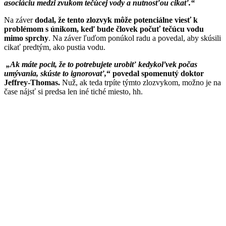
asociáciu medzi zvukom tečúcej vody a nutnosťou cikať.“
Na záver
dodal, že tento zlozvyk môže potenciálne viesť k
problémom s únikom, keď bude človek počuť tečúcu vodu
mimo sprchy
. Na záver ľuďom ponúkol radu a povedal, aby skúsili
cikať predtým, ako pustia vodu.
„Ak máte pocit, že to potrebujete urobiť kedykoľvek počas
umývania, skúste to ignorovať,
“ povedal spomenutý doktor
Jeffrey-Thomas.
Nuž, ak teda trpíte týmto zlozvykom, možno je na
čase nájsť si predsa len iné tiché miesto, hh.