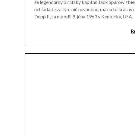
že legendárny pirátsky kapitán Jack Sparow zbi
nehľadajte za tým nič nevhodné, má na to krásn
Depp II, sa narodil 9. júna 1963 v Kentucky, USA…
R