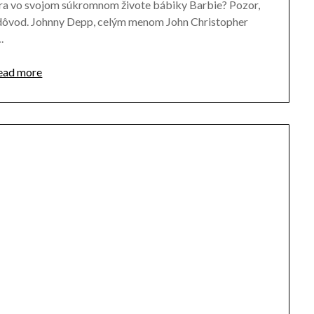
era vo svojom súkromnom živote bábiky Barbie? Pozor,
y dôvod. Johnny Depp, celým menom John Christopher
.
ead more