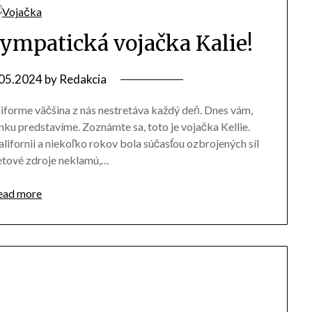
Sympatická vojačka Kalie!
05.2024
by
Redakcia
niforme väčšina z nás nestretáva každý deň. Dnes vám,
nku predstavíme. Zoznámte sa, toto je vojačka Kellie.
ifornii a niekoľko rokov bola súčasťou ozbrojených síl
netové zdroje neklamú,…
ead more