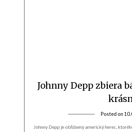
Johnny Depp zbiera bá
krásn
Posted on
10.
Johnny Depp je obľúbený americký herec, ktorého