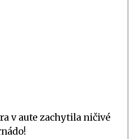
a v aute zachytila ničivé
rnádo!