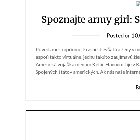
Spoznajte army girl: 
Posted on
10.
Povedzme si úprimne, krásne dievčatá a ženy v u
aspoň takto virtuálne, jednu takúto zaujímavú žie
Americká vojačka menom Kellie Hannum žije v Kal
Spojených štátov amerických. Ak nás naše inter
R