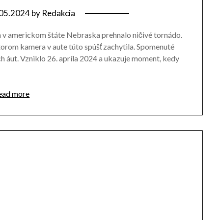
05.2024
by
Redakcia
n v americkom štáte Nebraska prehnalo ničivé tornádo.
ktorom kamera v aute túto spúšť zachytila. Spomenuté
 áut. Vzniklo 26. apríla 2024 a ukazuje moment, kedy
ead more