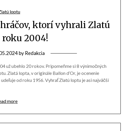
 hráčov, ktorí vyhrali Zlatú
d roku 2004!
05.2024
by
Redakcia
 2004 už ubehlo 20 rokov. Pripomeňme si 8 výnimočných
tu. Zlatá lopta, v originále Ballon d’Or, je ocenenie
deľuje od roku 1956. Vyhrať Zlatú loptu je asi najväčší
ead more