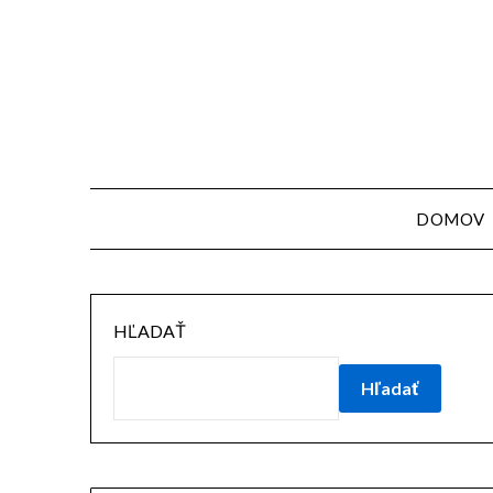
Skip
to
content
DOMOV
HĽADAŤ
Hľadať