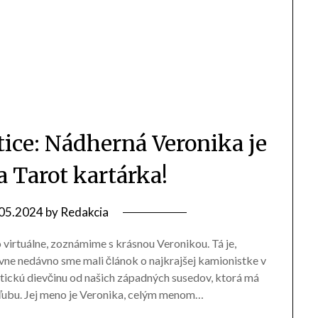
tice: Nádherná Veronika je
a Tarot kartárka!
05.2024
by
Redakcia
 virtuálne, zoznámime s krásnou Veronikou. Tá je,
ívne nedávno sme mali článok o najkrajšej kamionistke v
ickú dievčinu od našich západných susedov, ktorá má
záľubu. Jej meno je Veronika, celým menom…