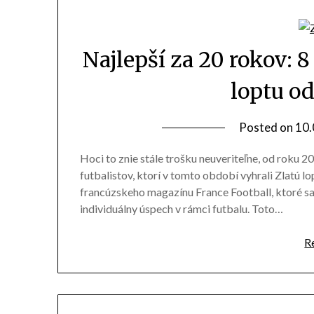
Najlepší za 20 rokov: 8
loptu o
Posted on
10.
Hoci to znie stále trošku neuveriteľne, od roku
futbalistov, ktorí v tomto období vyhrali Zlatú lop
francúzskeho magazínu France Football, ktoré sa u
individuálny úspech v rámci futbalu. Toto…
R