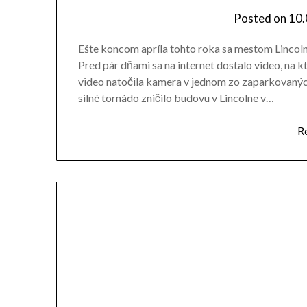
Posted on
10.
Ešte koncom apríla tohto roka sa mestom Lincol
Pred pár dňami sa na internet dostalo video, na 
video natočila kamera v jednom zo zaparkovaných
silné tornádo zničilo budovu v Lincolne v…
R