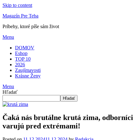
Skip to content
Magazín Pre Teba
Príbehy, ktoré píše sám život
Menu
DOMOV
Eshop
TOP 10
2026
Zaujímavosti
Krásne Ženy
Menu
Hľadať
Hľadať
Čaká nás brutálne krutá zima, odborníci
varujú pred extrémami!
Posted on
11.12.2024
11.12.2024
by
Redakcia