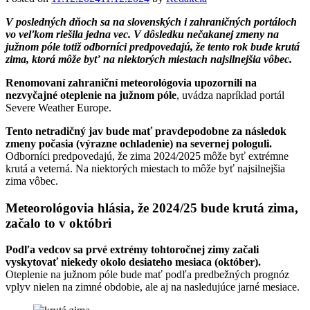
V posledných dňoch sa na slovenských i zahraničných portáloch
vo veľkom riešila jedna vec. V dôsledku nečakanej zmeny na
južnom póle totiž odborníci predpovedajú, že tento rok bude krutá
zima, ktorá môže byť na niektorých miestach najsilnejšia vôbec.
Renomovaní zahraniční meteorológovia upozornili na
nezvyčajné oteplenie na južnom póle
, uvádza napríklad portál
Severe Weather Europe.
Tento netradičný jav bude mať pravdepodobne za následok
zmeny počasia (výrazne ochladenie) na severnej pologuli.
Odborníci predpovedajú, že zima 2024/2025 môže byť extrémne
krutá a veterná. Na niektorých miestach to môže byť najsilnejšia
zima vôbec.
Meteorológovia hlásia, že 2024/25 bude krutá zima,
začalo to v októbri
Podľa vedcov sa prvé extrémy tohtoročnej zimy začali
vyskytovať niekedy okolo desiateho mesiaca (október).
Oteplenie na južnom póle bude mať podľa predbežných prognóz
vplyv nielen na zimné obdobie, ale aj na nasledujúce jarné mesiace.