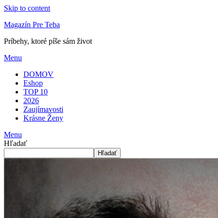
Skip to content
Magazín Pre Teba
Príbehy, ktoré píše sám život
Menu
DOMOV
Eshop
TOP 10
2026
Zaujímavosti
Krásne Ženy
Menu
Hľadať
Hľadať