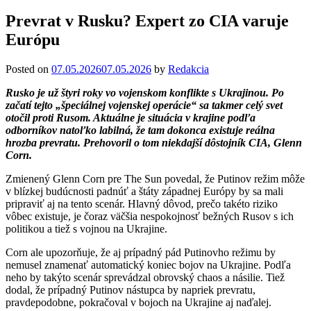
Prevrat v Rusku? Expert zo CIA varuje
Európu
Posted on
07.05.2026
07.05.2026
by
Redakcia
Rusko je už štyri roky vo vojenskom konflikte s Ukrajinou. Po
začatí tejto „špeciálnej vojenskej operácie“ sa takmer celý svet
otočil proti Rusom. Aktuálne je situácia v krajine podľa
odborníkov natoľko labilná, že tam dokonca existuje reálna
hrozba prevratu. Prehovoril o tom niekdajší dôstojník CIA, Glenn
Corn.
Zmienený Glenn Corn pre The Sun povedal, že Putinov režim môže
v blízkej budúcnosti padnúť a štáty západnej Európy by sa mali
pripraviť aj na tento scenár. Hlavný dôvod, prečo takéto riziko
vôbec existuje, je čoraz väčšia nespokojnosť bežných Rusov s ich
politikou a tiež s vojnou na Ukrajine.
Corn ale upozorňuje, že aj prípadný pád Putinovho režimu by
nemusel znamenať automatický koniec bojov na Ukrajine. Podľa
neho by takýto scenár sprevádzal obrovský chaos a násilie. Tiež
dodal, že prípadný Putinov nástupca by napriek prevratu,
pravdepodobne, pokračoval v bojoch na Ukrajine aj naďalej.