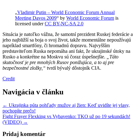
„
Vladimir Putin – World Economic Forum Annual
Meeting Davos 2009
“ by
World Economic Forum
is
licensed under
CC BY-NC-SA 2.0
Situácia je natoľko vážna, že samotní prezident Ruskej federácie a
jeho najbližší sa boja o svoj život, takže momentálne nepoužívajú
napríklad smartfóny, či hromadnú dopravu. Najvyšším
predstaviteľom Ruska nepomáha ani fakt, že ukrajinské útoky na
Rusko a konkrétne na Moskvu sú čoraz úspešnejšie.
„Táto
skutočnosť je pre mnohých Rusov ponižujúca, a to aj pre
bezpečnostné zložky,“
tvrdí bývalý dôstojník CIA.
Credit
Navigácia v článku
← Ukrajinka púta pohľady mužov aj žien: Keď uvidíte jej vlasy,
pochopíte prečo!
Fight Frayer Flexking vs Vybavenko: TKO už po 19 sekundách!
(VIDEO) →
Pridaj komentár