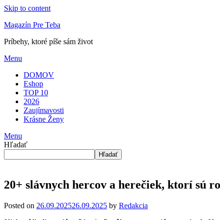
Skip to content
Magazín Pre Teba
Príbehy, ktoré píše sám život
Menu
DOMOV
Eshop
TOP 10
2026
Zaujímavosti
Krásne Ženy
Menu
Hľadať
Hľadať
20+ slávnych hercov a herečiek, ktorí sú r
Posted on
26.09.2025
26.09.2025
by
Redakcia