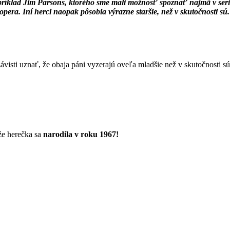
apríklad Jim Parsons, ktorého sme mali možnosť spoznať najmä v seri
era. Iní herci naopak pôsobia výrazne staršie, než v skutočnosti sú.
ávisti uznať, že obaja páni vyzerajú oveľa mladšie než v skutočnosti s
že herečka sa
narodila v roku 1967!