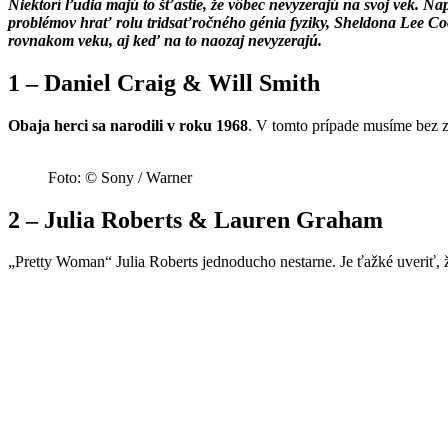
Niektorí ľudia majú to šťastie, že vôbec nevyzerajú na svoj vek. N
problémov hrať rolu tridsaťročného génia fyziky, Sheldona Lee Coop
rovnakom veku, aj keď na to naozaj nevyzerajú.
1 – Daniel Craig & Will Smith
Obaja herci sa narodili v roku 1968
. V tomto prípade musíme bez z
Foto: © Sony / Warner
2 – Julia Roberts & Lauren Graham
„Pretty Woman“ Julia Roberts jednoducho nestarne. Je ťažké uveriť, 