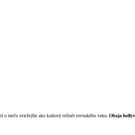
í o niečo sviežejšie ako kultový režisér rovnakého veku.
Obaja hollyw