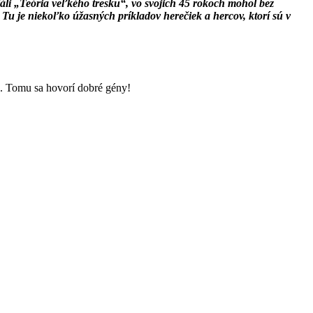
áli „Teória veľkého tresku“, vo svojich 45 rokoch mohol bez
 Tu je niekoľko úžasných príkladov herečiek a hercov, ktorí sú v
ú. Tomu sa hovorí dobré gény!