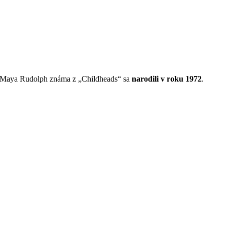
 a Maya Rudolph známa z „Childheads“ sa
narodili v roku 1972
.