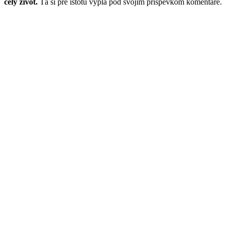
celý život.
Tá si pre istotu vypla pod svojim príspevkom komentáre.