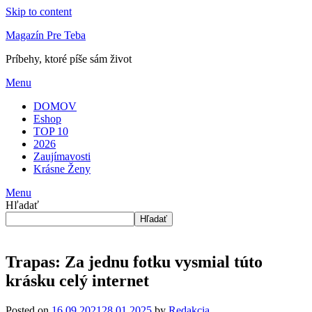
Skip to content
Magazín Pre Teba
Príbehy, ktoré píše sám život
Menu
DOMOV
Eshop
TOP 10
2026
Zaujímavosti
Krásne Ženy
Menu
Hľadať
Hľadať
Trapas: Za jednu fotku vysmial túto
krásku celý internet
Posted on
16.09.2021
28.01.2025
by
Redakcia