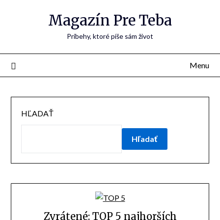
Skip
Magazín Pre Teba
to
content
Príbehy, ktoré píše sám život
Menu
HĽADAŤ
Hľadať
Zvrátené: TOP 5 najhorších