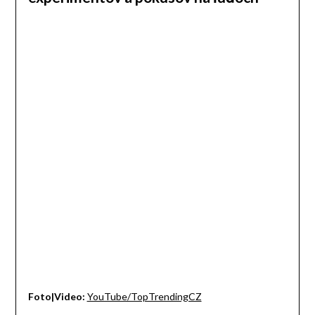
Foto|Video:
YouTube/TopTrendingCZ