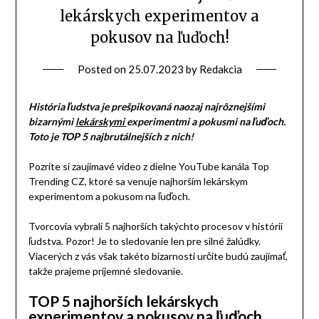
lekárskych experimentov a
pokusov na ľuďoch!
Posted on
25.07.2023
by
Redakcia
História ľudstva je prešpikovaná naozaj najrôznejšími
bizarnými
lekárskymi
experimentmi a pokusmi na ľuďoch.
Toto je TOP 5 najbrutálnejších z nich!
Pozrite si zaujímavé video z dielne YouTube kanála Top
Trending CZ, ktoré sa venuje najhorším lekárskym
experimentom a pokusom na ľuďoch.
Tvorcovia vybrali 5 najhorších takýchto procesov v histórii
ľudstva. Pozor! Je to sledovanie len pre silné žalúdky.
Viacerých z vás však takéto bizarnosti určite budú zaujímať,
takže prajeme príjemné sledovanie.
TOP 5 najhorších lekárskych
experimentov a pokusov na ľuďoch