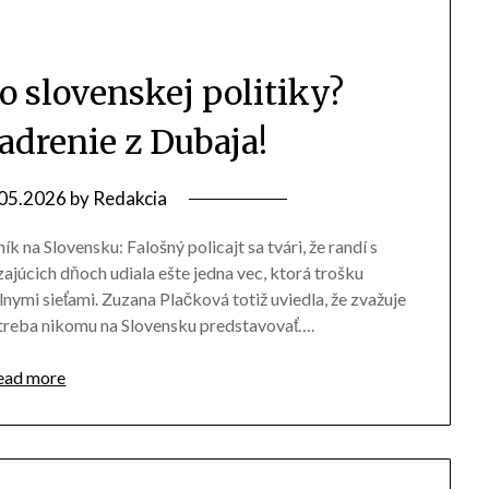
o slovenskej politiky?
adrenie z Dubaja!
05.2026
by
Redakcia
 na Slovensku: Falošný policajt sa tvári, že randí s
júcich dňoch udiala ešte jedna vec, ktorá trošku
nymi sieťami. Zuzana Plačková totiž uviedla, že zvažuje
etreba nikomu na Slovensku predstavovať….
ead more