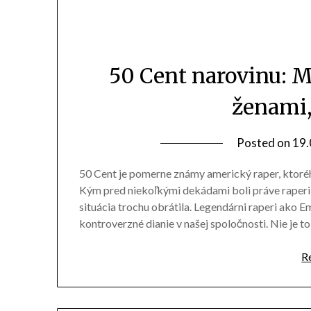
50 Cent narovinu: Mu
ženami,
Posted on
19.
50 Cent je pomerne známy americký raper, ktoréh
Kým pred niekoľkými dekádami boli práve raperi
situácia trochu obrátila. Legendárni raperi ako 
kontroverzné dianie v našej spoločnosti. Nie je t
R