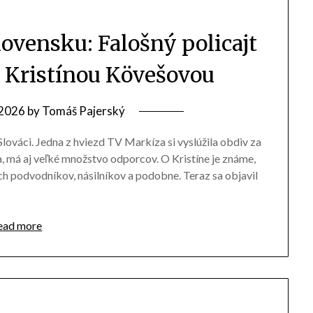
ovensku: Falošný policajt
 s Kristínou Kövešovou
.2026
by
Tomáš Pajerský
lováci. Jedna z hviezd TV Markíza si vyslúžila obdiv za
a, má aj veľké množstvo odporcov. O Kristíne je známe,
ch podvodníkov, násilníkov a podobne. Teraz sa objavil
ead more