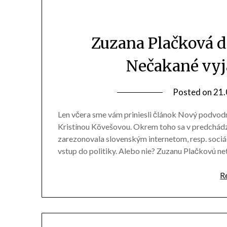
Zuzana Plačková d
Nečakané vyj
Posted on
21.
Len včera sme vám priniesli článok Nový podvodník
Kristínou Kövešovou. Okrem toho sa v predchádza
zarezonovala slovenským internetom, resp. sociál
vstup do politiky. Alebo nie? Zuzanu Plačkovú n
R