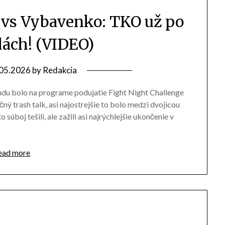
g vs Vybavenko: TKO už po
ách! (VIDEO)
05.2026
by
Redakcia
kendu bolo na programe podujatie Fight Night Challenge
ný trash talk, asi najostrejšie to bolo medzi dvojicou
súboj tešili, ale zažili asi najrýchlejšie ukončenie v
ead more