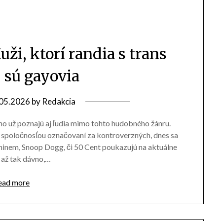
ži, ktorí randia s trans
 sú gayovia
05.2026
by
Redakcia
o už poznajú aj ľudia mimo tohto hudobného žánru.
 spoločnosťou označovaní za kontroverzných, dnes sa
Eminem, Snoop Dogg, či 50 Cent poukazujú na aktuálne
o až tak dávno,…
ead more