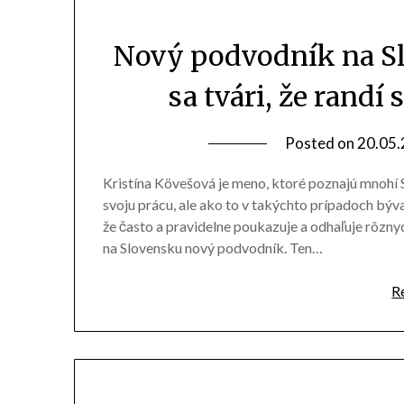
Nový podvodník na Sl
sa tvári, že randí
Posted on
20.05
Kristína Kövešová je meno, ktoré poznajú mnohí S
svoju prácu, ale ako to v takýchto prípadoch býv
že často a pravidelne poukazuje a odhaľuje rôzny
na Slovensku nový podvodník. Ten…
R