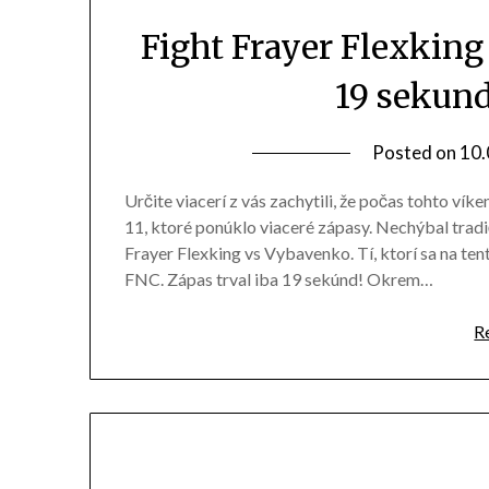
Fight Frayer Flexkin
19 sekund
Posted on
10.
Určite viacerí z vás zachytili, že počas tohto ví
11, ktoré ponúklo viaceré zápasy. Nechýbal tradič
Frayer Flexking vs Vybavenko. Tí, ktorí sa na tento 
FNC. Zápas trval iba 19 sekúnd! Okrem…
R