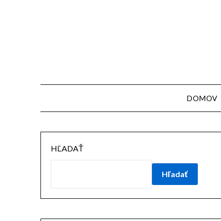
Skip
to
content
DOMOV
HĽADAŤ
Hľadať