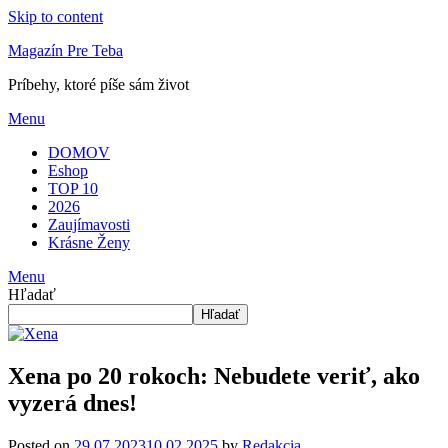
Skip to content
Magazín Pre Teba
Príbehy, ktoré píše sám život
Menu
DOMOV
Eshop
TOP 10
2026
Zaujímavosti
Krásne Ženy
Menu
Hľadať
Hľadať
Xena po 20 rokoch: Nebudete veriť, ako
vyzerá dnes!
Posted on
29.07.2023
10.02.2025
by
Redakcia