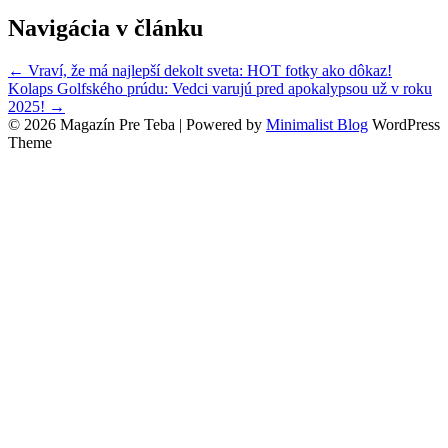
Navigácia v článku
← Vraví, že má najlepší dekolt sveta: HOT fotky ako dôkaz!
Kolaps Golfského prúdu: Vedci varujú pred apokalypsou už v roku
2025! →
© 2026 Magazín Pre Teba
| Powered by
Minimalist Blog
WordPress
Theme