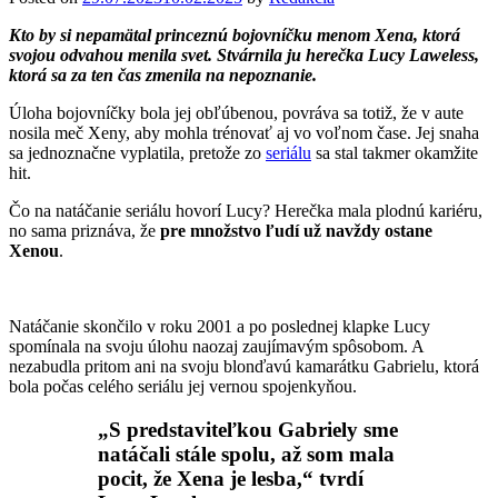
Kto by si nepamätal princeznú bojovníčku menom Xena, ktorá
svojou odvahou menila svet. Stvárnila ju herečka Lucy Laweless,
ktorá sa za ten čas zmenila na nepoznanie.
Úloha bojovníčky bola jej obľúbenou, povráva sa totiž, že v aute
nosila meč Xeny, aby mohla trénovať aj vo voľnom čase. Jej snaha
sa jednoznačne vyplatila, pretože zo
seriálu
sa stal takmer okamžite
hit.
Čo na natáčanie seriálu hovorí Lucy? Herečka mala plodnú kariéru,
no sama priznáva, že
pre množstvo ľudí už navždy ostane
Xenou
.
Natáčanie skončilo v roku 2001 a po poslednej klapke Lucy
spomínala na svoju úlohu naozaj zaujímavým spôsobom. A
nezabudla pritom ani na svoju blonďavú kamarátku Gabrielu, ktorá
bola počas celého seriálu jej vernou spojenkyňou.
„S predstaviteľkou Gabriely sme
natáčali stále spolu, až som mala
pocit, že Xena je lesba,“ tvrdí