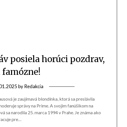
áv posiela horúci pozdrav,
 famózne!
01.2025
by
Redakcia
ausová je zaujímavá blondínka, ktorá sa preslávila
moderuje správy na Prime. A svojim fanúšikom na
vá sa narodila 25. marca 1994 v Prahe. Je známa ako
racuje pre…