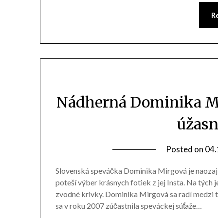
R
Nádherná Dominika Mi
úžasn
Posted on
04.
Slovenská speváčka Dominika Mirgová je naozaj k
poteší výber krásnych fotiek z jej Insta. Na tých j
zvodné krivky. Dominika Mirgová sa radí medzi t
sa v roku 2007 zúčastnila speváckej súťaže…