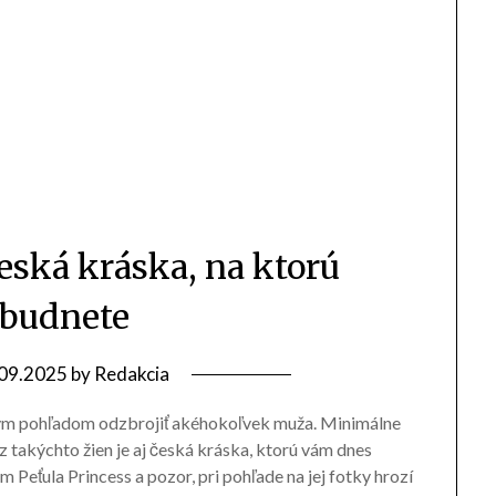
Česká kráska, na ktorú
budnete
09.2025
by
Redakcia
diným pohľadom odzbrojiť akéhokoľvek muža. Minimálne
 z takýchto žien je aj česká kráska, ktorú vám dnes
eťula Princess a pozor, pri pohľade na jej fotky hrozí