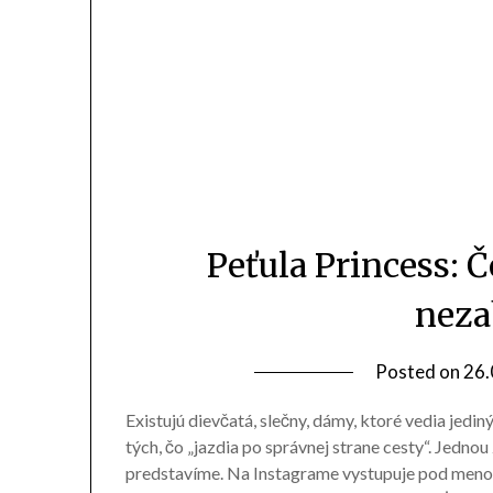
Peťula Princess: 
neza
Posted on
26.
Existujú dievčatá, slečny, dámy, ktoré vedia je
tých, čo „jazdia po správnej strane cesty“. Jednou
predstavíme. Na Instagrame vystupuje pod menom P