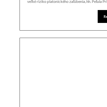
veľké riziko platonického zaľúbenia, hh. Peťula P
R