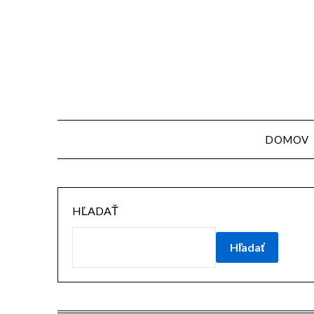
Skip
to
content
DOMOV
HĽADAŤ
Hľadať