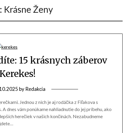
:
Krásne Ženy
idíte: 15 krásnych záberov
 Kerekes!
10.2025
by
Redakcia
ečkami. Jednou z nich je aj rodáčka z Fiľakova s
A dnes vám ponúkame nahliadnutie do jej príbehu, ako
najlepších herečiek v našich končinách. Nezabudneme
nájdete…