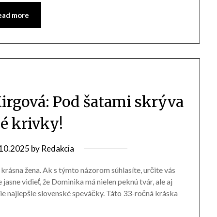
ead more
rgová: Pod šatami skrýva
é krivky!
10.2025
by
Redakcia
rásna žena. Ak s týmto názorom súhlasíte, určite vás
e jasne vidieť, že Dominika má nielen peknú tvár, ale aj
ie najlepšie slovenské speváčky. Táto 33-ročná kráska