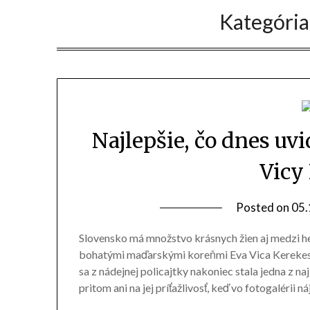
Kategória
Najlepšie, čo dnes uv
Vicy
Posted on
05.
Slovensko má množstvo krásnych žien aj medzi her
bohatými maďarskými koreňmi Eva Vica Kerekes. 
sa z nádejnej policajtky nakoniec stala jedna z 
pritom ani na jej príťažlivosť, keď vo fotogalérii 