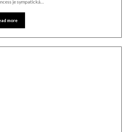
rincess je sympatická…
ead more