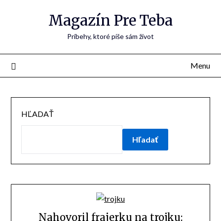
Skip
Magazín Pre Teba
to
content
Príbehy, ktoré píše sám život
Menu
HĽADAŤ
Hľadať
Nahovoril frajerku na trojku: