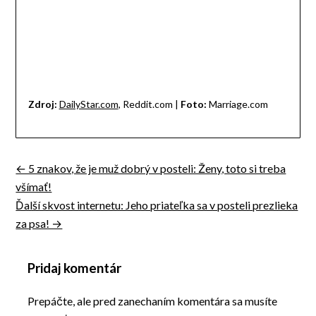
Zdroj:
DailyStar.com
, Reddit.com |
Foto:
Marriage.com
← 5 znakov, že je muž dobrý v posteli: Ženy, toto si treba
Navigácia
všímať!
v
Ďalší skvost internetu: Jeho priateľka sa v posteli prezlieka
za psa! →
článku
Pridaj komentár
Prepáčte, ale pred zanechaním komentára sa musíte