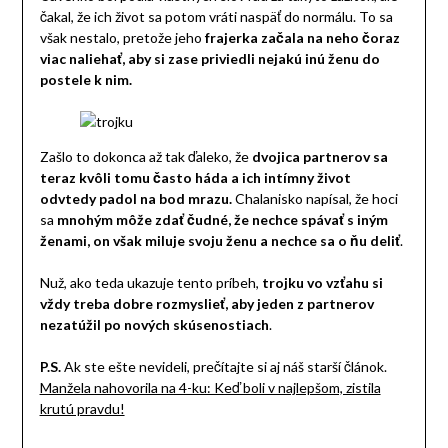
čakal, že ich život sa potom vráti naspäť do normálu. To sa
však nestalo, pretože jeho
frajerka začala na neho čoraz
viac naliehať, aby si zase priviedli nejakú inú ženu do
postele k nim.
Zašlo to dokonca až tak ďaleko, že
dvojica partnerov sa
teraz kvôli tomu často háda a ich intímny život
odvtedy padol na bod mrazu.
Chalanisko napísal, že hoci
sa
mnohým môže zdať čudné, že nechce spávať s iným
ženami, on však miluje svoju ženu a nechce sa o ňu deliť
.
Nuž, ako teda ukazuje tento príbeh,
trojku vo vzťahu si
vždy treba dobre rozmyslieť, aby jeden z partnerov
nezatúžil po nových skúsenostiach
.
P.S.
Ak ste ešte nevideli, prečítajte si aj náš starší článok.
Manžela nahovorila na 4-ku: Keď boli v najlepšom, zistila
krutú pravdu!