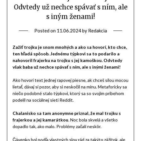
Odvtedy už nechce spávať s ním, ale
s iným ženami!
Posted on
11.06.2024
by
Redakcia
Zažiť trojku je snom mnohých a ako sa hovorí, kto chce,
ten hľadá spôsob. Jednému týpkovi sa to podarilo a
nahovoril frajerku na trojku s jej kamoškou. Odvtedy
však baba už nechce spávať s ním, ale s inými ženami!
Ako hovorí text jednej rapovej piesne, ak chceš silou mocou
lietať, dávaj si pozor, aby si neskočil na mínu. Metaforicky sa
niečo podobné stalo týpkovi, ktorý sa so svojim príbehom
podelil na sociálnej sieti Reddit.
Chalanisko sa tam anonymne priznal, že mal trojku s
frajerkou a jej kamarátkou
. Noc bola skvelá a všetko
dopadlo tak, ako malo. Problémy začali neskôr.
Čávenko bol podľa vlastných slov rád za takýto zážitok, ale